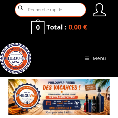
Total :
0,00
€
0
Menu
0