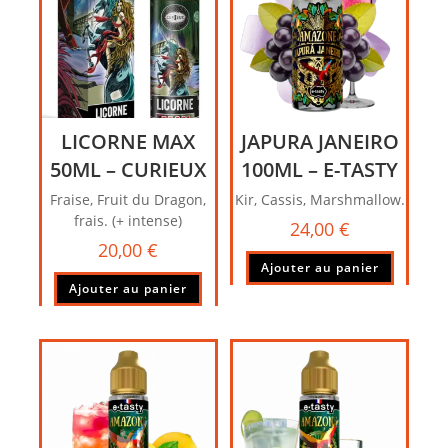
LICORNE MAX
JAPURA JANEIRO
50ML – CURIEUX
100ML – E-TASTY
Fraise, Fruit du Dragon,
Kir, Cassis, Marshmallow.
frais. (+ intense)
24,00
€
20,00
€
Ajouter au panier
Ajouter au panier