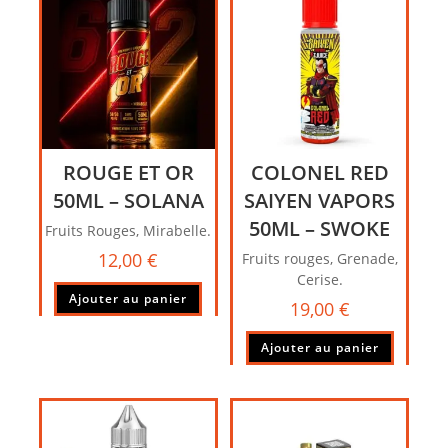
ROUGE ET OR
COLONEL RED
50ML – SOLANA
SAIYEN VAPORS
50ML – SWOKE
Fruits Rouges, Mirabelle.
12,00
€
Fruits rouges, Grenade,
Cerise.
Ajouter au panier
19,00
€
Ajouter au panier