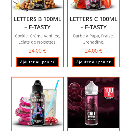
LETTERS B 100ML
LETTERS C 100ML
– E-TASTY
– E-TASTY
Cookie, Crème Vanillée,
Barbe à Papa, Fraise,
Éclats de Noisettes.
Grenadine.
24,00
€
24,00
€
Ajouter au panier
Ajouter au panier