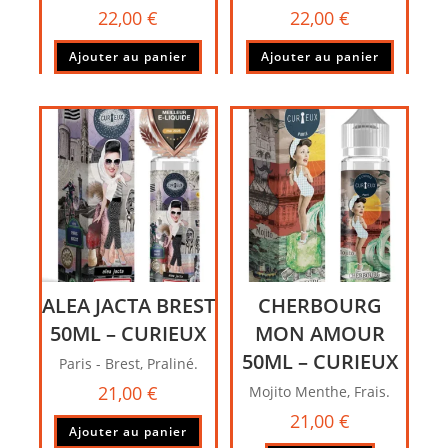
22,00
€
22,00
€
Ajouter au panier
Ajouter au panier
ALEA JACTA BREST
CHERBOURG
50ML – CURIEUX
MON AMOUR
50ML – CURIEUX
Paris - Brest, Praliné.
21,00
€
Mojito Menthe, Frais.
21,00
€
Ajouter au panier