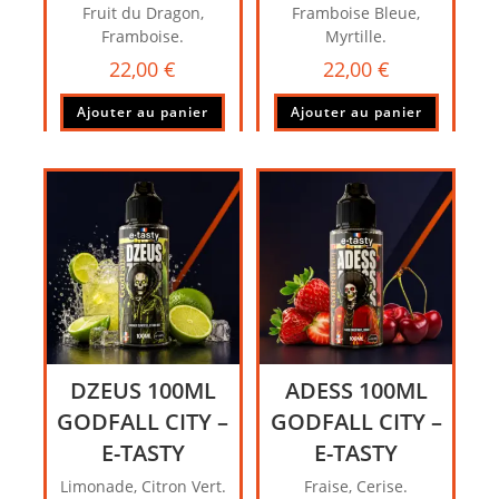
Fruit du Dragon,
Framboise Bleue,
Framboise.
Myrtille.
22,00
€
22,00
€
Ajouter au panier
Ajouter au panier
DZEUS 100ML
ADESS 100ML
GODFALL CITY –
GODFALL CITY –
E-TASTY
E-TASTY
Limonade, Citron Vert.
Fraise, Cerise.