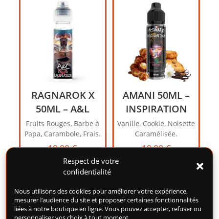
RAGNAROK X
AMANI 50ML –
50ML – A&L
INSPIRATION
Fruits Rouges, Barbe à
Vanille, Cookie, Noisette
Papa, Carambole, Frais.
Caramélisée.
19,00
€
19,00
€
Respect de votre
Ajouter au panier
Ajouter au panier
confidentialité
Nous utilisons des cookies pour améliorer votre expérience,
mesurer l’audience du site et proposer certaines fonctionnalités
liées à notre boutique en ligne. Vous pouvez accepter, refuser ou
personnaliser vos choix à tout moment.