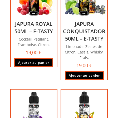
JAPURA ROYAL
JAPURA
50ML – E-TASTY
CONQUISTADOR
50ML – E-TASTY
Cocktail Pétillant,
Framboise, Citron.
Limonade, Zestes de
19,00
€
Citron, Cassis, Whisky,
Frais.
Ajouter au panier
19,00
€
Ajouter au panier