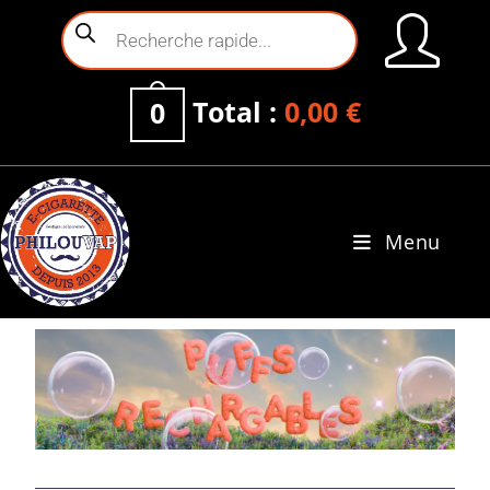
Total :
0,00
€
0
Menu
0