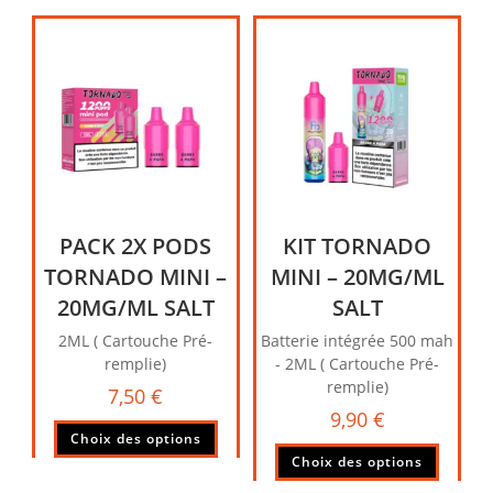
PACK 2X PODS
KIT TORNADO
TORNADO MINI –
MINI – 20MG/ML
20MG/ML SALT
SALT
2ML ( Cartouche Pré-
Batterie intégrée 500 mah
remplie)
- 2ML ( Cartouche Pré-
remplie)
7,50
€
9,90
€
Choix des options
Choix des options