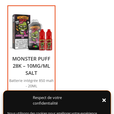
MONSTER PUFF
28K – 10MG/ML
SALT
Batterie intégrée 850 mah
- 20ML
19,90
€
Respect de votre
confidentialité
Choix des options
Nous utilisons des cookies pour améliorer votre expérience,