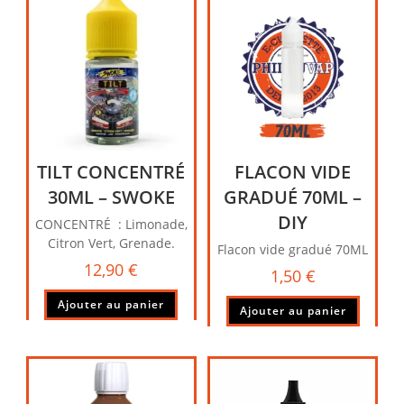
TILT CONCENTRÉ
FLACON VIDE
30ML – SWOKE
GRADUÉ 70ML –
DIY
CONCENTRÉ : Limonade,
Citron Vert, Grenade.
Flacon vide gradué 70ML
12,90
€
1,50
€
Ajouter au panier
Ajouter au panier