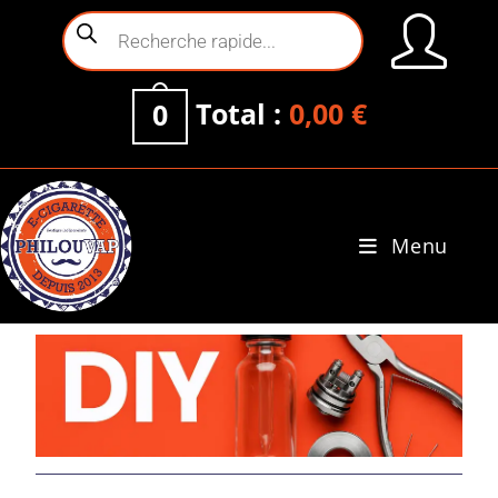
Total :
0,00
€
0
Menu
0