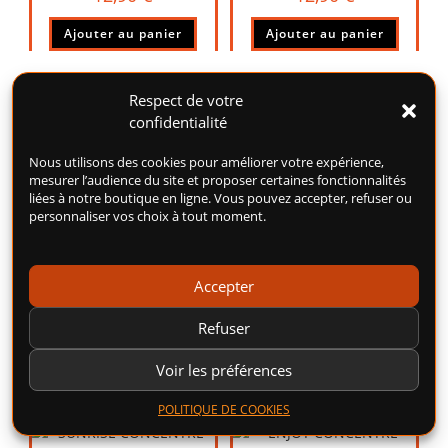
Ajouter au panier
Ajouter au panier
Respect de votre
confidentialité
GREEN
Nous utilisons des cookies pour améliorer votre expérience,
DARK INFINITY
CONCENTRÉ 30ML
mesurer l’audience du site et proposer certaines fonctionnalités
CONCENTRÉ 30ML
liées à notre boutique en ligne. Vous pouvez accepter, refuser ou
– FULL MOON
personnaliser vos choix à tout moment.
– FULL MOON
CONCENTRÉ : Citron,
CONCENTRÉ : Cerise
Citron Vert, Ananas,
Noire, Groseille, Fraise,
Gingembre.
Accepter
Barbe à Papa.
12,90
€
Refuser
12,90
€
Ajouter au panier
Voir les préférences
Ajouter au panier
POLITIQUE DE COOKIES