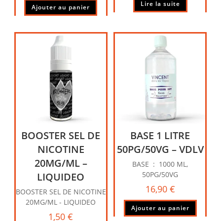
Lire la suite
Ajouter au panier
BOOSTER SEL DE
BASE 1 LITRE
NICOTINE
50PG/50VG – VDLV
20MG/ML –
BASE : 1000 ML,
50PG/50VG
LIQUIDEO
16,90
€
BOOSTER SEL DE NICOTINE
20MG/ML - LIQUIDEO
Ajouter au panier
1,50
€