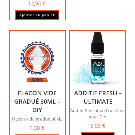
12,90
€
Ajouter au panier
FLACON VIDE
ADDITIF FRESH –
GRADUÉ 30ML –
ULTIMATE
DIY
Additif Sensation Fraicheur
pour DIY.
Flacon vide gradué 30ML
5,00
€
1,30
€