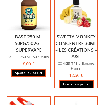
BASE 250 ML
SWEETY MONKEY
50PG/50VG –
CONCENTRÉ 30ML
SUPERVAPE
– LES CRÉATIONS –
A&L
BASE : 250 ML, 50PG/50VG
8,00
€
CONCENTRÉ : Banane,
Fraise.
Ajouter au panier
12,50
€
Ajouter au panier