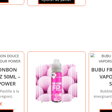
BONBON
BUBU F
Z 50ML –
VAPO
POWER
astille à la
Bubble
région).
énergisant
€