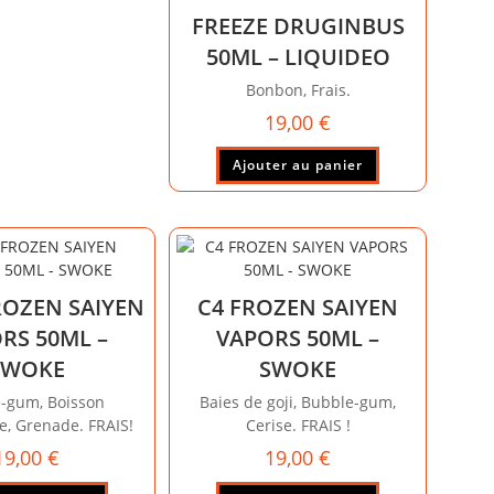
FREEZE DRUGINBUS
50ML – LIQUIDEO
Bonbon, Frais.
19,00
€
Ajouter au panier
ROZEN SAIYEN
C4 FROZEN SAIYEN
RS 50ML –
VAPORS 50ML –
SWOKE
SWOKE
-gum, Boisson
Baies de goji, Bubble-gum,
e, Grenade. FRAIS!
Cerise. FRAIS !
19,00
€
19,00
€