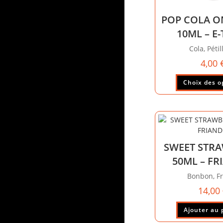
POP COLA O
10ML – E
Cola, Pétil
4,00
Choix des o
SWEET STR
50ML – FR
Bonbon, Fr
14,00
Ajouter au 