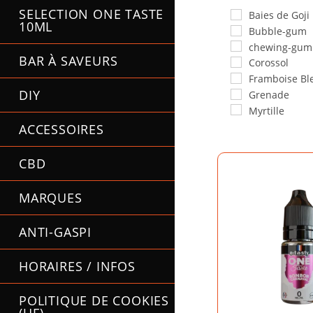
SELECTION ONE TASTE
Baies de Goji
10ML
Bubble-gum
chewing-gum
BAR À SAVEURS
Corossol
Framboise Bl
DIY
Grenade
Myrtille
ACCESSOIRES
CBD
MARQUES
ANTI-GASPI
HORAIRES / INFOS
POLITIQUE DE COOKIES