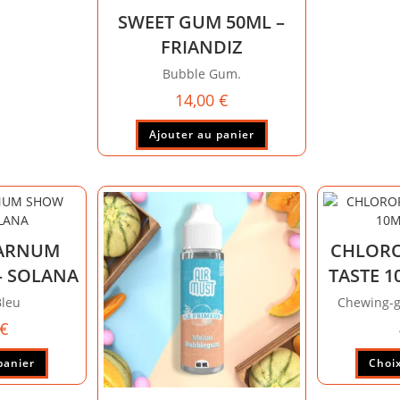
SWEET GUM 50ML –
FRIANDIZ
Bubble Gum.
14,00
€
Ajouter au panier
BARNUM
CHLORO
– SOLANA
TASTE 1
leu
Chewing-g
€
panier
Choix