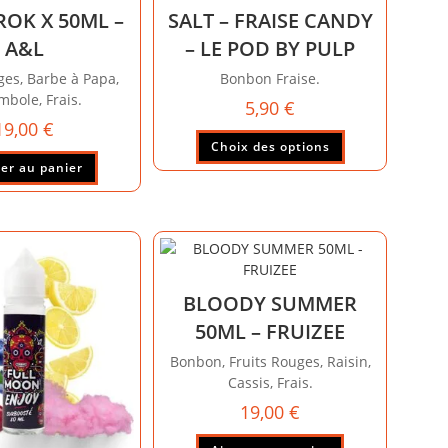
OK X 50ML –
SALT – FRAISE CANDY
A&L
– LE POD BY PULP
ges, Barbe à Papa,
Bonbon Fraise.
mbole, Frais.
5,90
€
19,00
€
Choix des options
er au panier
BLOODY SUMMER
50ML – FRUIZEE
Bonbon, Fruits Rouges, Raisin,
Cassis, Frais.
19,00
€