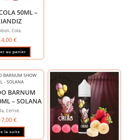
COLA 50ML –
RIANDIZ
bon, Cola.
14,00
€
er au panier
OO BARNUM
ML – SOLANA
la, Cerise.
17,00
€
re la suite