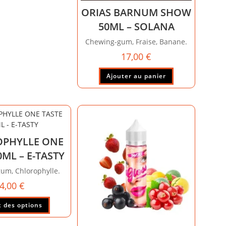
ORIAS BARNUM SHOW
50ML – SOLANA
Chewing-gum, Fraise, Banane.
17,00
€
Ajouter au panier
PHYLLE ONE
0ML – E-TASTY
um, Chlorophylle.
4,00
€
 des options