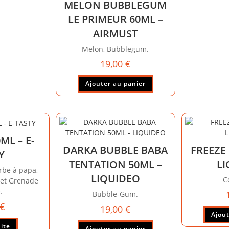
MELON BUBBLEGUM
LE PRIMEUR 60ML –
AIRMUST
Melon, Bubblegum.
19,00
€
Ajouter au panier
ML – E-
DARKA BUBBLE BABA
FREEZE
Y
TENTATION 50ML –
L
rbe à papa,
LIQUIDEO
C
 et Grenade
.
Bubble-Gum.
€
19,00
€
Ajout
uite
Ajouter au panier