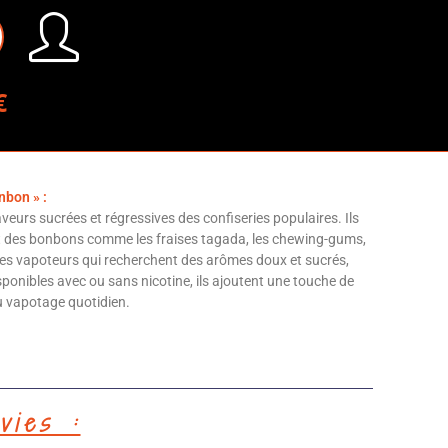
€
nbon » :
aveurs sucrées et régressives des confiseries populaires. Ils
t des bonbons comme les fraises tagada, les chewing-gums,
 les vapoteurs qui recherchent des arômes doux et sucrés,
isponibles avec ou sans nicotine, ils ajoutent une touche de
au vapotage quotidien.
vies :