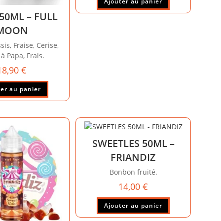
Ajouter au panier
50ML – FULL
MOON
sis, Fraise, Cerise,
à Papa, Frais.
18,90
€
er au panier
SWEETLES 50ML –
FRIANDIZ
Bonbon fruité.
14,00
€
Ajouter au panier