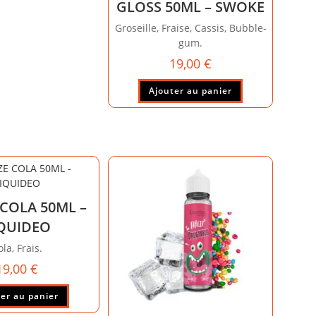
GLOSS 50ML – SWOKE
Groseille, Fraise, Cassis, Bubble-
gum.
19,00
€
Ajouter au panier
 COLA 50ML –
IQUIDEO
ola, Frais.
19,00
€
er au panier