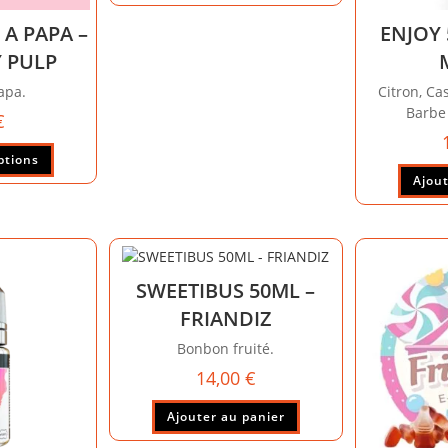
 A PAPA –
ENJOY 
Y PULP
apa.
Citron, Cas
Barbe 
€
ptions
Ajout
SWEETIBUS 50ML –
FRIANDIZ
Bonbon fruité.
14,00
€
Ajouter au panier