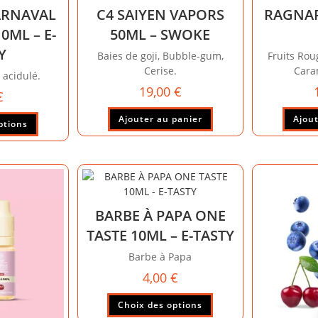
RNAVAL
C4 SAIYEN VAPORS
RAGNAR
0ML – E-
50ML – SWOKE
Y
Baies de goji, Bubble-gum,
Fruits Rou
Cerise.
Cara
 acidulé.
19,00
€
€
Ajouter au panier
Ajout
ptions
BARBE À PAPA ONE
TASTE 10ML – E-TASTY
Barbe à Papa
4,00
€
Choix des options