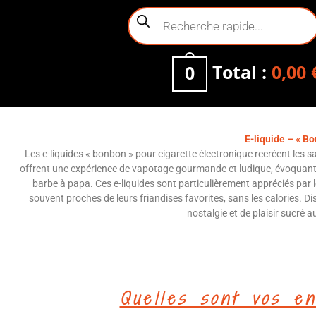
Total :
0,00
0
E-liquide – « Bo
Les e-liquides « bonbon » pour cigarette électronique recréent les s
offrent une expérience de vapotage gourmande et ludique, évoquan
barbe à papa. Ces e-liquides sont particulièrement appréciés par
souvent proches de leurs friandises favorites, sans les calories. D
nostalgie et de plaisir sucré 
Quelles sont vos en