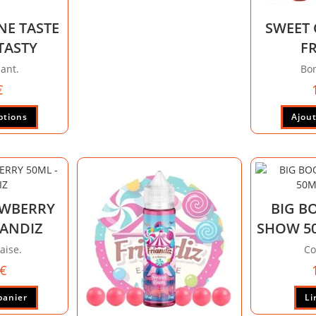
NE TASTE
SWEET 
-TASTY
F
lant.
Bon
€
ptions
Ajout
AWBERRY
BIG B
IANDIZ
SHOW 50
aise.
Co
€
panier
Li