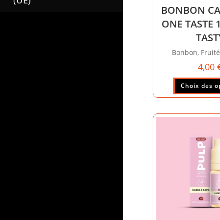
(UE)
BONBON CA
ONE TASTE 1
TAST
Bonbon, Fruité
4,00
Choix des o