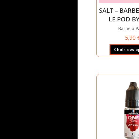
SALT – BARBE
LE POD B
Barbe à P
5,90
Choix des o