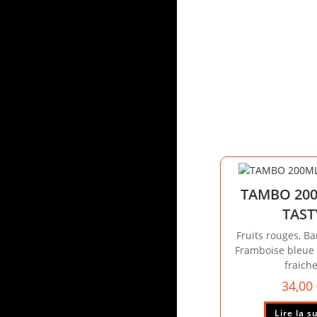
TAMBO 200
TAST
Fruits rouges, Ba
Framboise bleue
fraiche
34,00
Lire la s