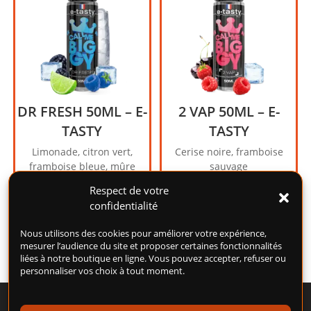
DR FRESH 50ML – E-
2 VAP 50ML – E-
TASTY
TASTY
Limonade, citron vert,
Cerise noire, framboise
framboise bleue, mûre
sauvage
18,90
€
18,90
€
Respect de votre
confidentialité
Ajouter au panier
Ajouter au panier
Nous utilisons des cookies pour améliorer votre expérience,
mesurer l’audience du site et proposer certaines fonctionnalités
liées à notre boutique en ligne. Vous pouvez accepter, refuser ou
personnaliser vos choix à tout moment.