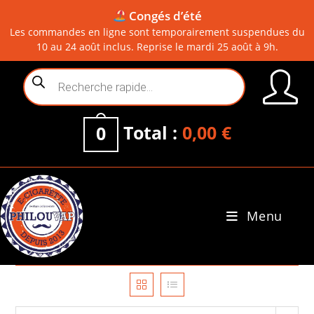
Congés d’été
Les commandes en ligne sont temporairement suspendues du
10 au 24 août inclus. Reprise le mardi 25 août à 9h.
Skip
Recherche
to
de
content
produits
Total :
0,00
€
0
Menu
0