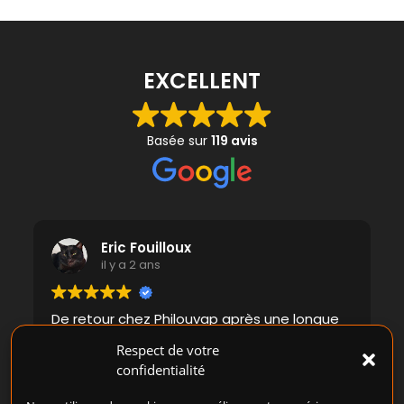
EXCELLENT
Basée sur
119 avis
Eric Fouilloux
il y a 2 ans
De retour chez Philouvap après une longue
absence, j'ai été étonné de voir toute la
Respect de votre
déco et la disposition changée. Soignée et
confidentialité
agréable, la boutique vous donne envie de
rentrer. Par contre, si il y a bien une chose
Lire la suite