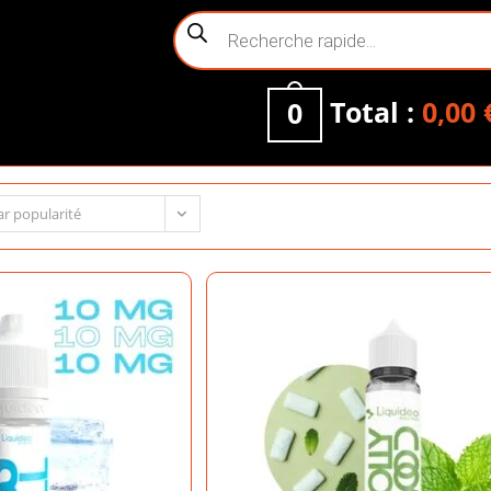
Recherche
de
produits
Total :
0,00
0
ar popularité