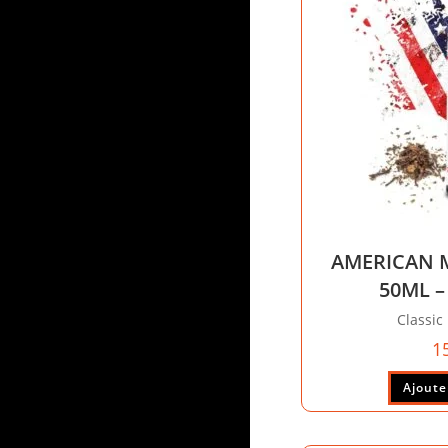
AMERICAN 
50ML –
Classic
1
Ajoute