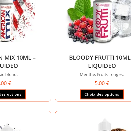
la
page
du
produit
 MIX 10ML –
BLOODY FRUTTI 10ML
QUIDEO
LIQUIDEO
sic blond.
Menthe, Fruits rouges.
,00
€
5,00
€
Ce
Ce
des options
Choix des options
produit
pro
a
a
plusieurs
plu
variations.
vari
Les
Les
options
opt