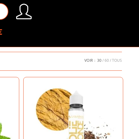
€
VOIR :
30
60
TOUS