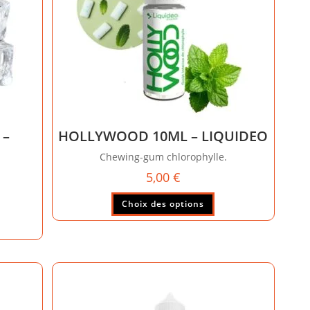
 –
HOLLYWOOD 10ML – LIQUIDEO
Chewing-gum chlorophylle.
5,00
€
Ce
Choix des options
produit
a
duit
plusieurs
variations.
sieurs
Les
ations.
options
peuvent
ions