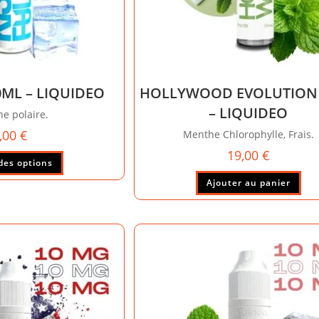
0ML – LIQUIDEO
HOLLYWOOD EVOLUTION
– LIQUIDEO
e polaire.
,00
€
Menthe Chlorophylle, Frais.
19,00
€
Ce
des options
produit
Ajouter au panier
a
plusieurs
variations.
Les
options
peuvent
être
choisies
sur