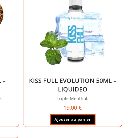
être
vent
choisies
e
sur
isies
la
page
du
e
produit
duit
 –
KISS FULL EVOLUTION 50ML –
LIQUIDEO
é.
Triple Menthol.
19,00
€
Ajouter au panier