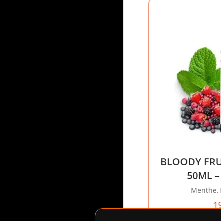
BLOODY FRU
50ML –
Menthe, 
1