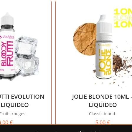
TTI EVOLUTION
JOLIE BLONDE 10ML 
 LIQUIDEO
LIQUIDEO
Fruits rouges.
Classic blond.
9,00
€
5,00
€
Ce