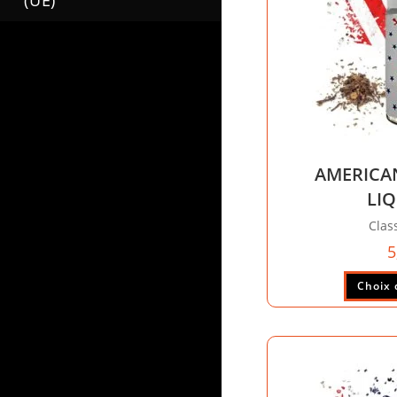
(UE)
AMERICAN
LI
Clas
5
Choix 