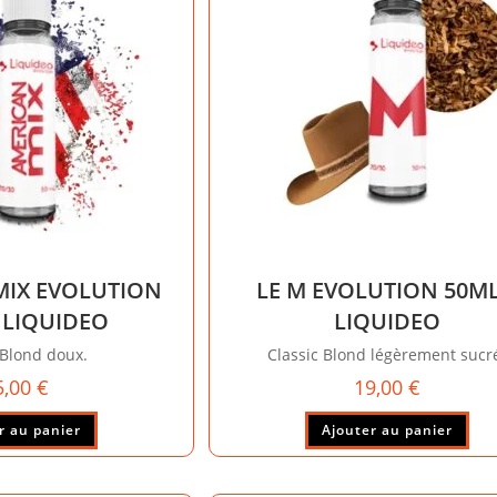
peuvent
peu
être
êtr
choisies
cho
sur
sur
la
la
page
pag
du
du
produit
pro
MIX EVOLUTION
LE M EVOLUTION 50ML
 LIQUIDEO
LIQUIDEO
 Blond doux.
Classic Blond légèrement sucr
5,00
€
19,00
€
r au panier
Ajouter au panier