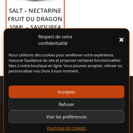
SALT – NECTARINE
FRUIT DU DRAGON
10ML – SAVOUREA
Nectarine, Fruit du dragon.
Respect de votre
confidentialité
5,00
€
Nous utilisons des cookies pour améliorer votre expérience,
mesurer l’audience du site et proposer certaines fonctionnalités
liées à notre boutique en ligne. Vous pouvez accepter, refuser ou
personnaliser vos choix à tout moment.
Accepter
Refuser
POLITIQUE DE COOKIES (UE)
CONDITIONS GÉNÉRALES D’UTILISATION (CGU)
Voir les préférences
CONDITIONS GÉNÉRALES DE VENTE (CGV)
MENTIONS LÉGALES
POLITIQUE DE CONFIDENTIALITÉ
POLITIQUE DE COOKIES