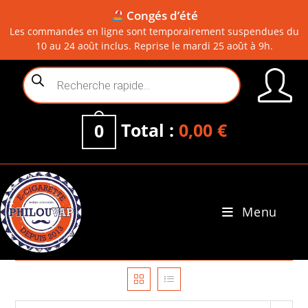
Congés d’été
Les commandes en ligne sont temporairement suspendues du
10 au 24 août inclus. Reprise le mardi 25 août à 9h.
Skip
Recherche
to
de
content
produits
Total :
0,00
€
0
Menu
0