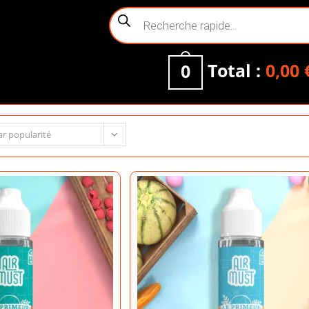
Recherche
de
produits
Total :
0,00
0
ar popularité