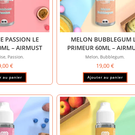
E PASSION LE
MELON BUBBLEGUM 
0ML – AIRMUST
PRIMEUR 60ML – AIRM
se, Passion.
Melon, Bubblegum.
9,00
€
19,00
€
r au panier
Ajouter au panier