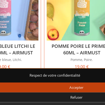
LEUE LITCHI LE
POMME POIRE LE PRIM
0ML – AIRMUST
60ML – AIRMUST
 bleue, Litchi.
Pomme, Poire.
9,00
€
19,00
€
Respect de votre confidentialité
r au panier
Ajouter au panier
rer votre
Accepter
 et proposer
boutique en
Refuser
.