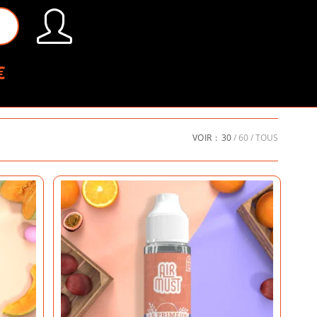
€
VOIR :
30
60
TOUS