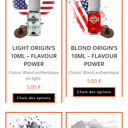
peuve
être
choisi
sur
la
page
du
produi
LIGHT ORIGIN’S
BLOND ORIGIN’S
10ML – FLAVOUR
10ML – FLAVOUR
POWER
POWER
Classic Blond authentique
Classic Blond authentique.
en light.
5,00
€
5,00
€
Ce
Choix des options
Ce
produi
Choix des options
produit
a
a
plusie
plusieurs
variati
variations.
Les
Les
option