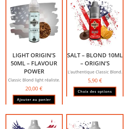
LIGHT ORIGIN’S
SALT – BLOND 10ML
50ML – FLAVOUR
– ORIGIN’S
POWER
L'authentique Classic Blond.
5,90
€
Classic Blond light réaliste.
20,00
€
Ce
Choix des options
produi
Ajouter au panier
a
plusie
variati
Les
option