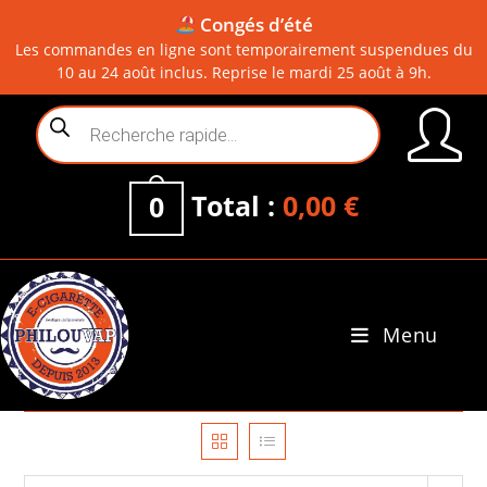
Congés d’été
Les commandes en ligne sont temporairement suspendues du
10 au 24 août inclus. Reprise le mardi 25 août à 9h.
Skip
Recherche
to
de
content
produits
Total :
0,00
€
0
Menu
0