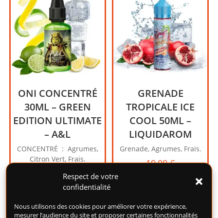
ONI CONCENTRÉ
GRENADE
30ML – GREEN
TROPICALE ICE
EDITION ULTIMATE
COOL 50ML –
– A&L
LIQUIDAROM
CONCENTRÉ : Agrumes,
Grenade, Agrumes, Frais.
Citron Vert, Frais.
19,00
€
12,90
€
Respect de votre
Ajouter au panier
confidentialité
Ajouter au panier
Nous utilisons des cookies pour améliorer votre expérience,
mesurer l’audience du site et proposer certaines fonctionnalités