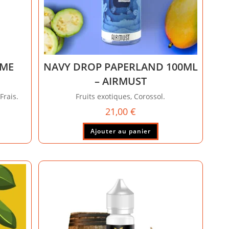
AME
NAVY DROP PAPERLAND 100ML
– AIRMUST
Frais.
Fruits exotiques, Corossol.
21,00
€
Ajouter au panier
duit
sieurs
ations.
ions
vent
e
isies