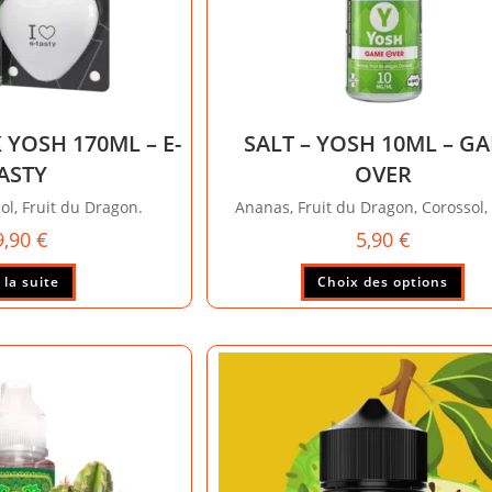
 YOSH 170ML – E-
SALT – YOSH 10ML – G
ASTY
OVER
ol, Fruit du Dragon.
Ananas, Fruit du Dragon, Corossol, 
9,90
€
5,90
€
Ce
 la suite
Choix des options
pro
a
plu
vari
Les
opt
peu
êtr
cho