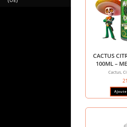
(UE)
CACTUS CI
100ML – M
Cactus, Ci
2
Ajoute