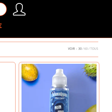
€
VOIR :
30
60
TOUS