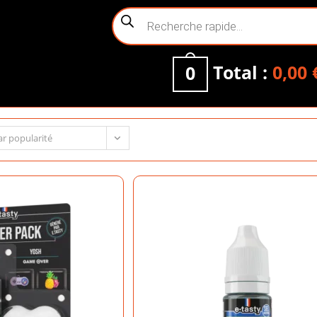
Recherche
de
produits
Total :
0,00
0
ar popularité