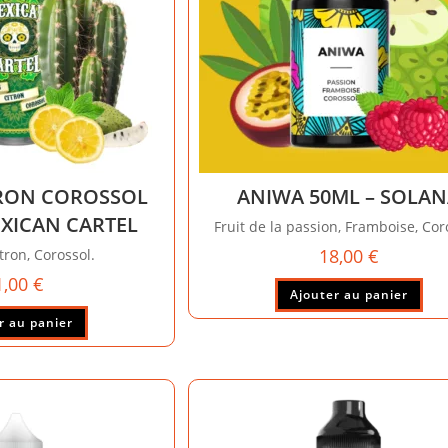
sur
la
pag
du
pro
TRON COROSSOL
ANIWA 50ML – SOLA
EXICAN CARTEL
Fruit de la passion, Framboise, Cor
18,00
€
tron, Corossol.
1,00
€
Ajouter au panier
r au panier