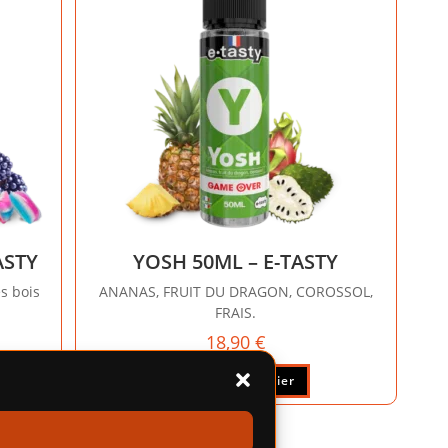
ASTY
YOSH 50ML – E-TASTY
es bois
ANANAS, FRUIT DU DRAGON, COROSSOL,
FRAIS.
18,90
€
Ajouter au panier