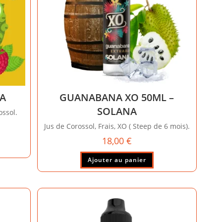
e
duit
NA
GUANABANA XO 50ML –
SOLANA
ossol.
Jus de Corossol, Frais, XO ( Steep de 6 mois).
18,00
€
Ajouter au panier