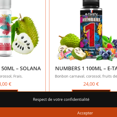
50ML – SOLANA
NUMBERS 1 100ML – E-T
rossol, Frais.
Bonbon carnaval, corossol, fruits d
8,00
€
24,00
€
 la suite
Ajouter au panier
Respect de votre confidentialité
rer votre
Accepter
 et proposer