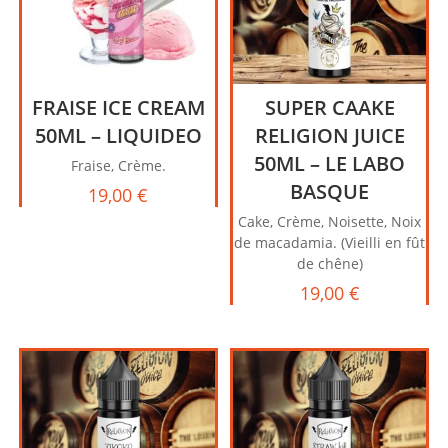
FRAISE ICE CREAM
SUPER CAAKE
50ML – LIQUIDEO
RELIGION JUICE
50ML – LE LABO
Fraise, Crème.
BASQUE
19,00
€
Cake, Crème, Noisette, Noix
de macadamia. (Vieilli en fût
de chêne)
19,00
€