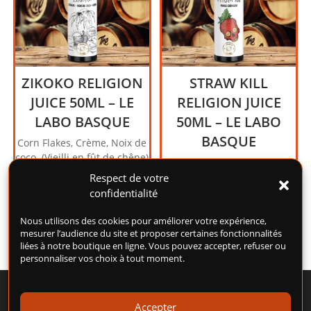
ZIKOKO RELIGION
STRAW KILL
JUICE 50ML – LE
RELIGION JUICE
LABO BASQUE
50ML – LE LABO
BASQUE
Corn Flakes, Crème, Noix de
coco. (Vieilli en fût de chêne)
Fraise crémeuse. (Vieilli en
19,00
€
fût de chêne)
Respect de votre
confidentialité
19,00
€
Nous utilisons des cookies pour améliorer votre expérience,
mesurer l’audience du site et proposer certaines fonctionnalités
liées à notre boutique en ligne. Vous pouvez accepter, refuser ou
personnaliser vos choix à tout moment.
Accepter