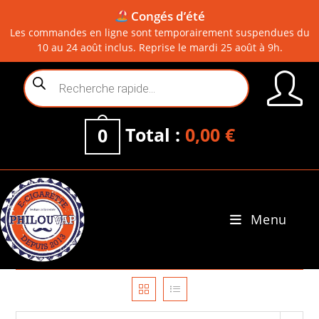
Congés d’été
Les commandes en ligne sont temporairement suspendues du
10 au 24 août inclus. Reprise le mardi 25 août à 9h.
Skip
Recherche
to
de
content
produits
Total :
0,00
€
0
Menu
0