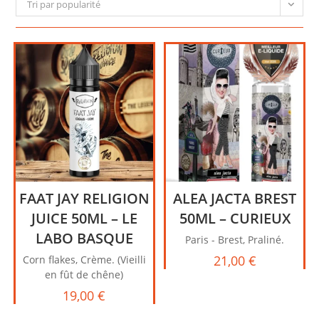
Tri par popularité
FAAT JAY RELIGION
ALEA JACTA BREST
JUICE 50ML – LE
50ML – CURIEUX
LABO BASQUE
Paris - Brest, Praliné.
21,00
€
Corn flakes, Crème. (Vieilli
en fût de chêne)
19,00
€