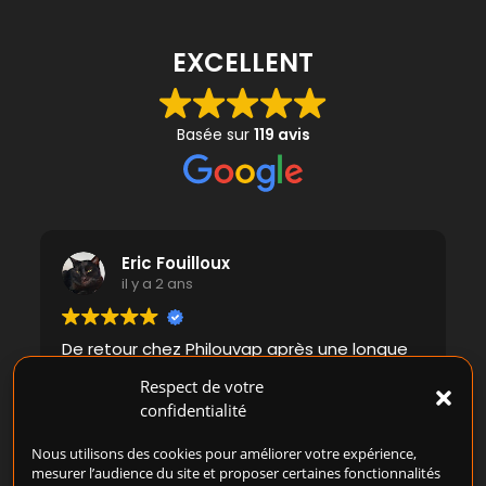
EXCELLENT
Basée sur
119 avis
Eric Fouilloux
il y a 2 ans
De retour chez Philouvap après une longue
absence, j'ai été étonné de voir toute la
Respect de votre
déco et la disposition changée. Soignée et
confidentialité
agréable, la boutique vous donne envie de
rentrer. Par contre, si il y a bien une chose
Lire la suite
Nous utilisons des cookies pour améliorer votre expérience,
qui n'a pas changé, c'est l'esprit Philouvap.
mesurer l’audience du site et proposer certaines fonctionnalités