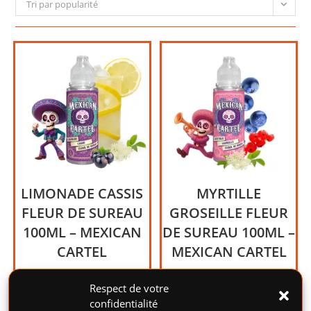
Tri par popularité
LIMONADE CASSIS
MYRTILLE
FLEUR DE SUREAU
GROSEILLE FLEUR
100ML – MEXICAN
DE SUREAU 100ML –
CARTEL
MEXICAN CARTEL
Limonade, Cassis, Fleur de
Myrtille, Groseille, Fleur de
Sureau.
Sureau.
Respect de votre
confidentialité
21,00
€
21,00
€