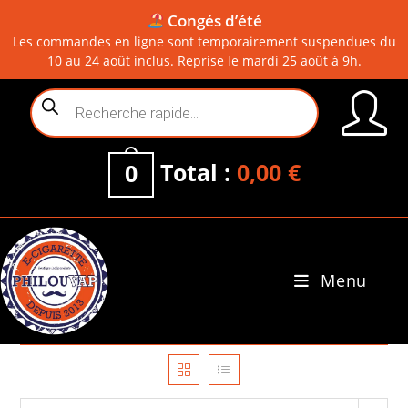
Congés d’été
Les commandes en ligne sont temporairement suspendues du
10 au 24 août inclus. Reprise le mardi 25 août à 9h.
Skip
Recherche
to
de
content
produits
Total :
0,00
€
0
Menu
0