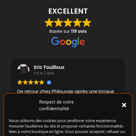
EXCELLENT
Basée sur
119 avis
Eric Fouilloux
il y a 2 ans
De retour chez Philouvap après une longue
absence, j'ai été étonné de voir toute la
Respect de votre
déco et la disposition changée. Soignée et
confidentialité
agréable, la boutique vous donne envie de
rentrer. Par contre, si il y a bien une chose
Lire la suite
Nous utilisons des cookies pour améliorer votre expérience,
qui n'a pas changé, c'est l'esprit Philouvap.
mesurer l’audience du site et proposer certaines fonctionnalités
liées à notre boutique en ligne. Vous pouvez accepter, refuser ou
Mathieu vous acceuille d'un sourire franc,