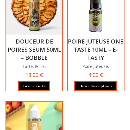
peuvent
peuve
être
être
choisies
choisi
sur
sur
la
la
page
page
DOUCEUR DE
POIRE JUTEUSE ONE
du
du
produit
produi
POIRES SEUM 50ML
TASTE 10ML – E-
– BOBBLE
TASTY
Tarte, Poire.
Poire juteuse.
18,00
€
4,00
€
Ce
Lire la suite
Choix des options
produi
a
plusie
variati
Les
option
peuve