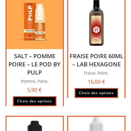
SALT – POMME
FRAISE POIRE 60ML
POIRE – LE POD BY
– LAB HEXAGONE
PULP
Fraise, Poire.
16,00
€
Pomme, Poire.
5,90
€
Ce
Choix des options
produi
Ce
Choix des options
a
produit
plusie
a
variati
plusieurs
Les
variations.
option
Les