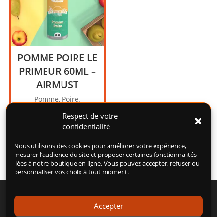
être
choisi
sur
la
page
POMME POIRE LE
du
produi
PRIMEUR 60ML –
AIRMUST
Pomme, Poire.
19,00
€
Respect de votre
confidentialité
Ajouter au panier
Nous utilisons des cookies pour améliorer votre expérience,
mesurer l’audience du site et proposer certaines fonctionnalités
liées à notre boutique en ligne. Vous pouvez accepter, refuser ou
personnaliser vos choix à tout moment.
Accepter