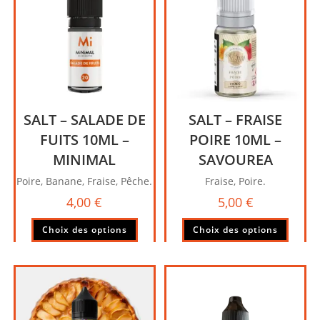
peuve
options
être
peuvent
choisi
être
sur
choisies
la
sur
page
la
du
page
produi
SALT – SALADE DE
SALT – FRAISE
du
produit
FUITS 10ML –
POIRE 10ML –
MINIMAL
SAVOUREA
Poire, Banane, Fraise, Pêche.
Fraise, Poire.
4,00
€
5,00
€
Ce
Ce
Choix des options
Choix des options
produit
produi
a
a
plusieurs
plusie
variations.
variati
Les
Les
options
option