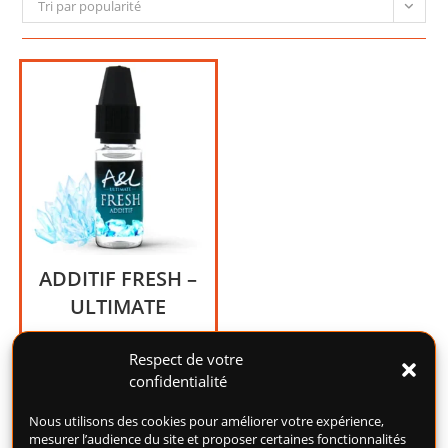
Tri par popularité
ADDITIF FRESH –
ULTIMATE
Additif Sensation Fraicheur
pour DIY.
Respect de votre
confidentialité
5,00
€
Nous utilisons des cookies pour améliorer votre expérience,
mesurer l’audience du site et proposer certaines fonctionnalités