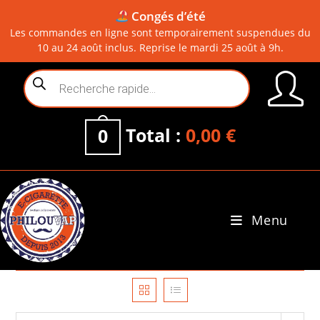
Congés d’été
Les commandes en ligne sont temporairement suspendues du
10 au 24 août inclus. Reprise le mardi 25 août à 9h.
Skip
Recherche
to
de
content
produits
Total :
0,00
€
0
Menu
0