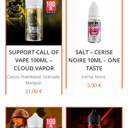
SUPPORT CALL OF
SALT – CERISE
VAPE 100ML –
NOIRE 10ML – ONE
CLOUD VAPOR
TASTE
Cassis, Framboise, Grenade,
Cerise Noire.
Mangue.
5,90
€
21,00
€