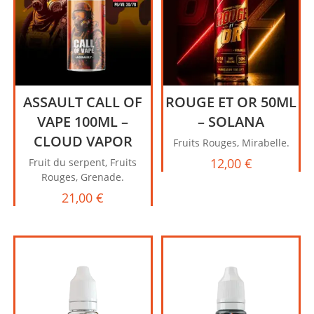
ASSAULT CALL OF
ROUGE ET OR 50ML
VAPE 100ML –
– SOLANA
CLOUD VAPOR
Fruits Rouges, Mirabelle.
12,00
€
Fruit du serpent, Fruits
Rouges, Grenade.
21,00
€