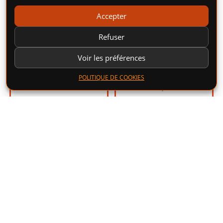
Accepter
Refuser
REDWOOD GRAND
JOEY LA RUSE 50ML
Voir les préférences
TASTE CITY 50ML –
– E-TASTY
POLITIQUE DE COOKIES
CLOUD VAPOR
Framboise, Myrtille, Violette.
19,00
€
Citron Acidulé, Mûre,
Framboise des Bois.
19,00
€