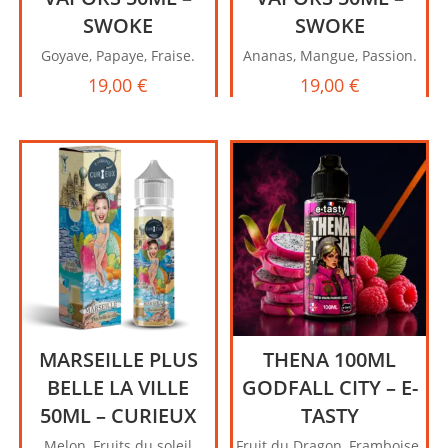
SWOKE
SWOKE
Goyave, Papaye, Fraise.
Ananas, Mangue, Passion.
19,00
€
19,00
€
MARSEILLE PLUS
THENA 100ML
BELLE LA VILLE
GODFALL CITY – E-
50ML – CURIEUX
TASTY
Melon, Fruits du soleil
Fruit du Dragon, Framboise.