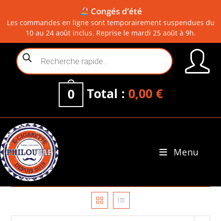
Congés d’été
Les commandes en ligne sont temporairement suspendues du
10 au 24 août inclus. Reprise le mardi 25 août à 9h.
Skip
Recherche
to
de
content
produits
Total :
0,00
€
0
Menu
0