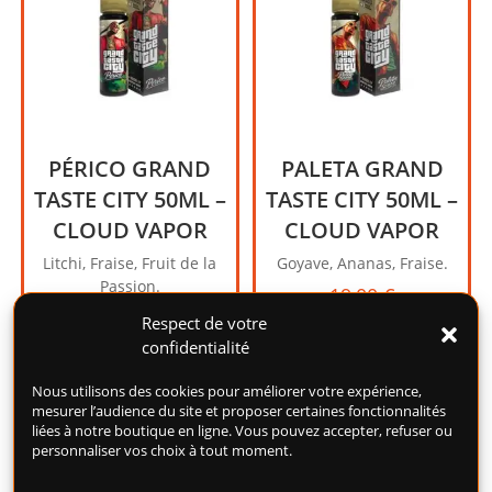
PÉRICO GRAND
PALETA GRAND
TASTE CITY 50ML –
TASTE CITY 50ML –
CLOUD VAPOR
CLOUD VAPOR
Litchi, Fraise, Fruit de la
Goyave, Ananas, Fraise.
Passion.
19,00
€
19,00
€
Respect de votre
confidentialité
Nous utilisons des cookies pour améliorer votre expérience,
mesurer l’audience du site et proposer certaines fonctionnalités
liées à notre boutique en ligne. Vous pouvez accepter, refuser ou
personnaliser vos choix à tout moment.