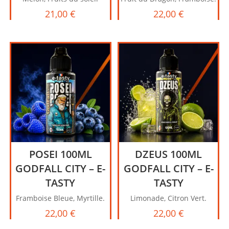
21,00
€
22,00
€
POSEI 100ML
DZEUS 100ML
GODFALL CITY – E-
GODFALL CITY – E-
TASTY
TASTY
Framboise Bleue, Myrtille.
Limonade, Citron Vert.
22,00
€
22,00
€