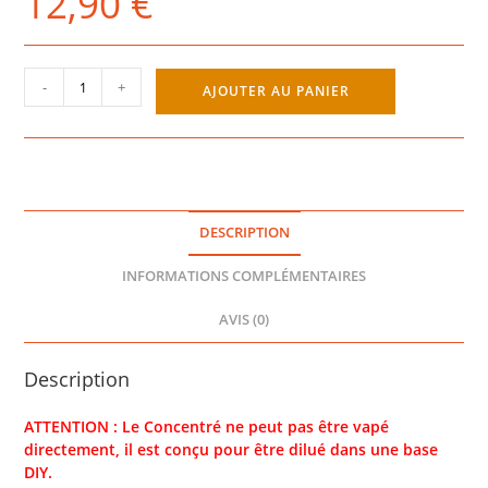
12,90
€
quantité
-
+
AJOUTER AU PANIER
de
SIROCCO
CONCENTRÉ
30ML
-
E-
DESCRIPTION
TASTY
INFORMATIONS COMPLÉMENTAIRES
AVIS (0)
Description
ATTENTION : Le Concentré ne peut pas être vapé
directement, il est conçu pour être dilué dans une base
DIY.