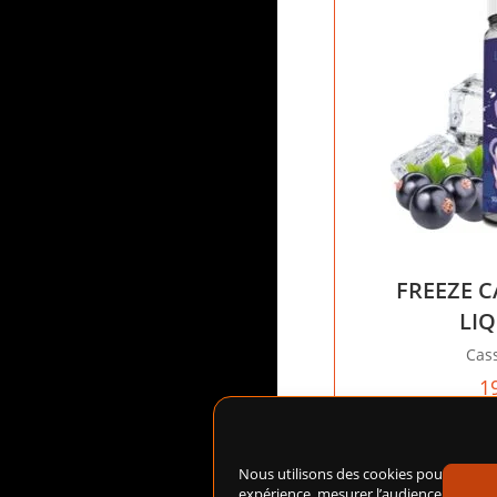
FREEZE C
LI
Cass
1
Ajoute
Nous utilisons des cookies pour amélio
expérience, mesurer l’audience du site