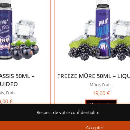
ASSIS 50ML –
FREEZE MÛRE 50ML – LIQ
QUIDEO
Mûre, Frais.
19,00
€
is, Frais.
9,00
€
Lire la suite
Respect de votre confidentialité
r au panier
rer votre
Accepter
 et proposer