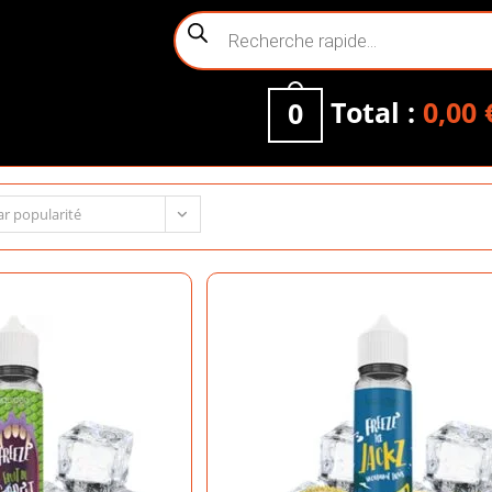
Recherche
de
produits
Total :
0,00
0
ar popularité