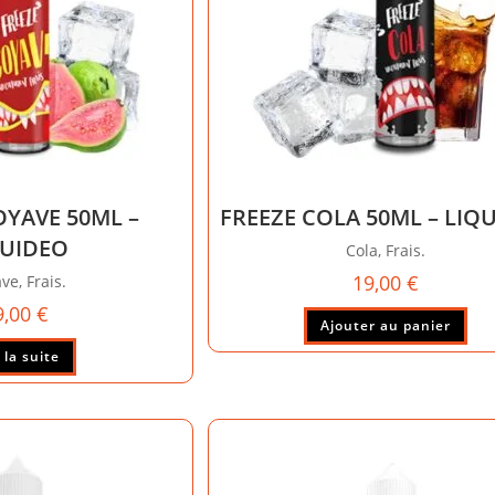
OYAVE 50ML –
FREEZE COLA 50ML – LIQ
QUIDEO
Cola, Frais.
19,00
€
ve, Frais.
9,00
€
Ajouter au panier
 la suite