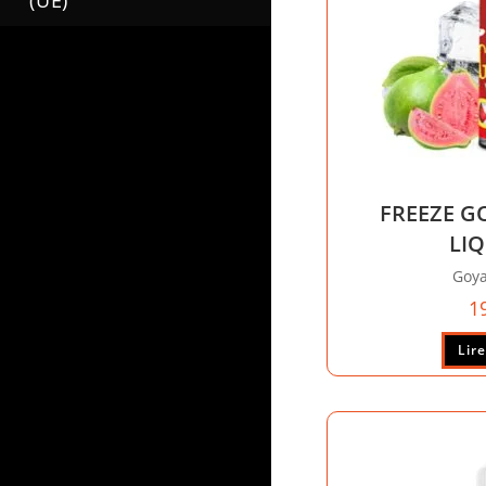
(UE)
FREEZE G
LI
Goya
1
Lire