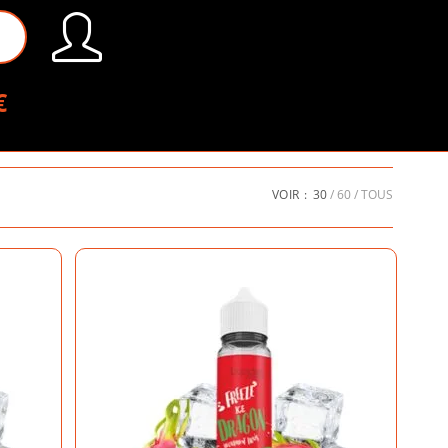
€
VOIR :
30
60
TOUS