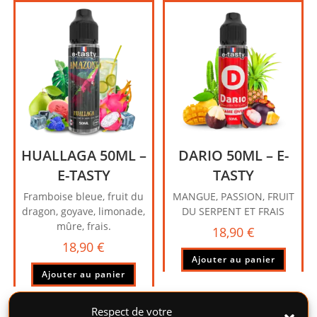
HUALLAGA 50ML –
DARIO 50ML – E-
E-TASTY
TASTY
Framboise bleue, fruit du
MANGUE, PASSION, FRUIT
dragon, goyave, limonade,
DU SERPENT ET FRAIS
mûre, frais.
18,90
€
18,90
€
Ajouter au panier
Ajouter au panier
Respect de votre