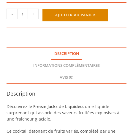
quantité
-
+
AJOUTER AU PANIER
de
FREEZE
JACKZ
50ML
-
LIQUIDEO
DESCRIPTION
INFORMATIONS COMPLÉMENTAIRES
AVIS (0)
Description
Découvrez le
Freeze Jackz
de
Liquideo
, un e-liquide
surprenant qui associe des saveurs fruitées explosives à
une fraîcheur glaciale.
Ce cocktail détonant de fruits variés, complété par une