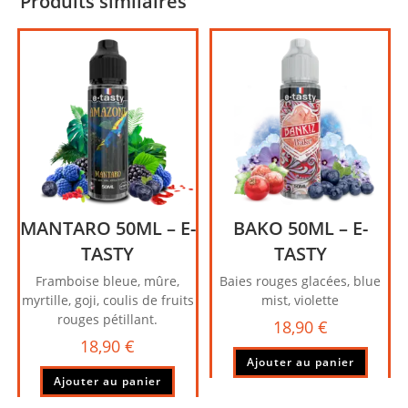
Produits similaires
MANTARO 50ML – E-
BAKO 50ML – E-
TASTY
TASTY
Framboise bleue, mûre,
Baies rouges glacées, blue
myrtille, goji, coulis de fruits
mist, violette
rouges pétillant.
18,90
€
18,90
€
Ajouter au panier
Ajouter au panier