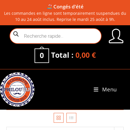
Congés d’été
Les commandes en ligne sont temporairement suspendues du
10 au 24 août inclus. Reprise le mardi 25 août à 9h.
Skip
Recherche
to
de
content
produits
Total :
0,00
€
0
Menu
0