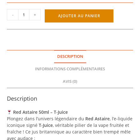
quantité
-
+
AJOUTER AU PANIER
de
RED
ASTAIRE
50ML
-
T-
DESCRIPTION
JUICE
INFORMATIONS COMPLÉMENTAIRES
AVIS (0)
Description
Red Astaire 50ml – T-Juice
Plongez dans l’univers légendaire du
Red Astaire
, l’e-liquide
iconique signé
T-Juice
, véritable pilier de la vape fruitée et
fraîche ! Ce jus britannique au caractère bien trempé mêle
avec audace :