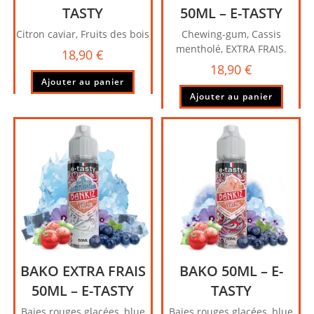
TASTY
50ML – E-TASTY
Citron caviar, Fruits des bois
Chewing-gum, Cassis
mentholé, EXTRA FRAIS.
18,90
€
18,90
€
Ajouter au panier
Ajouter au panier
BAKO EXTRA FRAIS
BAKO 50ML – E-
50ML – E-TASTY
TASTY
Baies rouges glacées, blue
Baies rouges glacées, blue