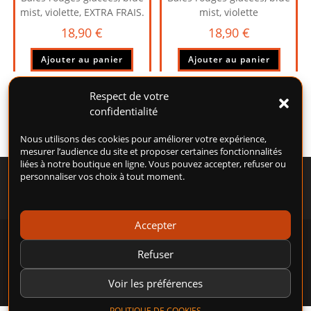
mist, violette, EXTRA FRAIS.
mist, violette
18,90
€
18,90
€
Ajouter au panier
Ajouter au panier
Respect de votre
confidentialité
Nous utilisons des cookies pour améliorer votre expérience,
mesurer l’audience du site et proposer certaines fonctionnalités
liées à notre boutique en ligne. Vous pouvez accepter, refuser ou
personnaliser vos choix à tout moment.
Accepter
POLITIQUE DE COOKIES (UE)
CONDITIONS GÉNÉRALES D’UTILISATION (CGU)
Refuser
CONDITIONS GÉNÉRALES DE VENTE (CGV)
MENTIONS LÉGALES
POLITIQUE DE CONFIDENTIALITÉ
Voir les préférences
POLITIQUE DE COOKIES