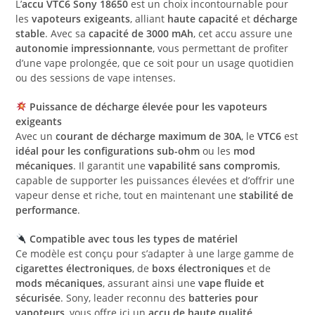
L’
accu VTC6 Sony 18650
est un choix incontournable pour
les
vapoteurs exigeants
, alliant
haute capacité
et
décharge
stable
. Avec sa
capacité de 3000 mAh
, cet accu assure une
autonomie impressionnante
, vous permettant de profiter
d’une vape prolongée, que ce soit pour un usage quotidien
ou des sessions de vape intenses.
Puissance de décharge élevée pour les vapoteurs
exigeants
Avec un
courant de décharge maximum de 30A
, le
VTC6
est
idéal pour les configurations sub-ohm
ou les
mod
mécaniques
. Il garantit une
vapabilité sans compromis
,
capable de supporter les puissances élevées et d’offrir une
vapeur dense et riche, tout en maintenant une
stabilité de
performance
.
Compatible avec tous les types de matériel
Ce modèle est conçu pour s’adapter à une large gamme de
cigarettes électroniques
, de
boxs électroniques
et de
mods mécaniques
, assurant ainsi une
vape fluide et
sécurisée
. Sony, leader reconnu des
batteries pour
vapoteurs
, vous offre ici un
accu de haute qualité
,