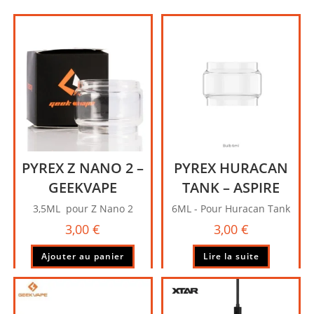
peuvent
peuve
être
être
choisies
choisi
sur
sur
la
la
page
page
du
du
produit
produi
PYREX Z NANO 2 –
PYREX HURACAN
GEEKVAPE
TANK – ASPIRE
3,5ML pour Z Nano 2
6ML - Pour Huracan Tank
3,00
€
3,00
€
Ajouter au panier
Lire la suite