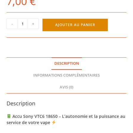
7,00
€
quantité
-
+
AJOUTER AU PANIER
de
ACCU
18650
VTC6
3000
MAH
DESCRIPTION
-
SONY
INFORMATIONS COMPLÉMENTAIRES
AVIS (0)
Description
Accu Sony VTC6 18650 – L’autonomie et la puissance au
service de votre vape