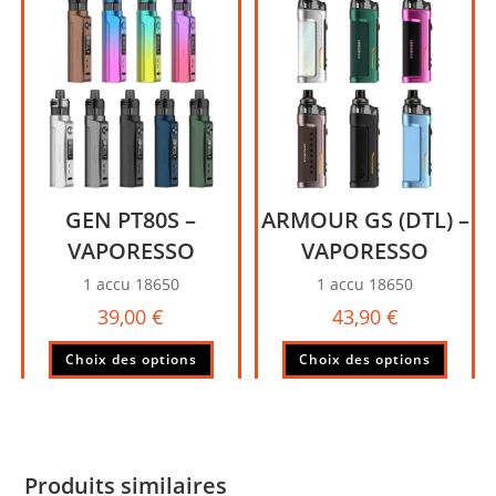
GEN PT80S –
ARMOUR GS (DTL) –
VAPORESSO
VAPORESSO
1 accu 18650
1 accu 18650
39,00
€
43,90
€
Ce
Ce
Choix des options
Choix des options
produit
produi
a
a
plusieurs
plusie
variations.
variati
Les
Les
Produits similaires
options
option