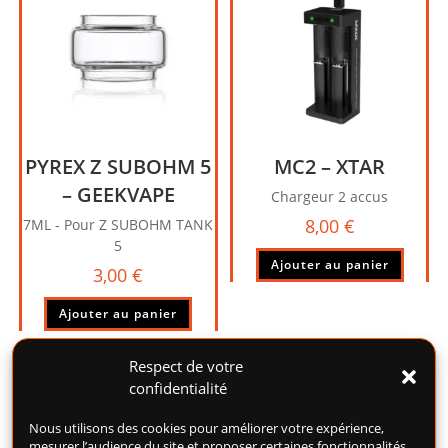
PYREX Z SUBOHM 5
MC2 – XTAR
– GEEKVAPE
Chargeur 2 accus
8,00
€
7ML - Pour Z SUBOHM TANK
5
Ajouter au panier
3,00
€
Ajouter au panier
Respect de votre
confidentialité
Nous utilisons des cookies pour améliorer votre expérience,
mesurer l’audience du site et proposer certaines fonctionnalités