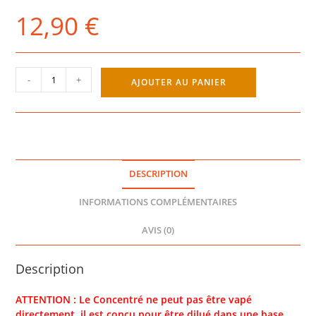
12,90
€
quantité
-
+
AJOUTER AU PANIER
de
FRUIT
DU
DRAGON
FRAISE
MÛRE
DESCRIPTION
CONCENTRÉ
30ML
INFORMATIONS COMPLÉMENTAIRES
-
MEXICAN
AVIS (0)
CARTEL
Description
ATTENTION : Le Concentré ne peut pas être vapé
directement, il est conçu pour être dilué dans une base