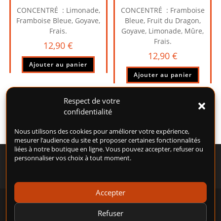
CONCENTRÉ : Limonade,
CONCENTRÉ : Framboise
Framboise Bleue, Goyave,
Bleue, Fruit du Dragon,
Frais.
Goyave, Limonade, Mûre,
Frais.
12,90
€
12,90
€
Ajouter au panier
Ajouter au panier
Respect de votre
confidentialité
Nous utilisons des cookies pour améliorer votre expérience,
mesurer l’audience du site et proposer certaines fonctionnalités
liées à notre boutique en ligne. Vous pouvez accepter, refuser ou
personnaliser vos choix à tout moment.
Accepter
POLITIQUE DE COOKIES (UE)
CONDITIONS GÉNÉRALES D’UTILISATION (CGU)
Refuser
CONDITIONS GÉNÉRALES DE VENTE (CGV)
MENTIONS LÉGALES