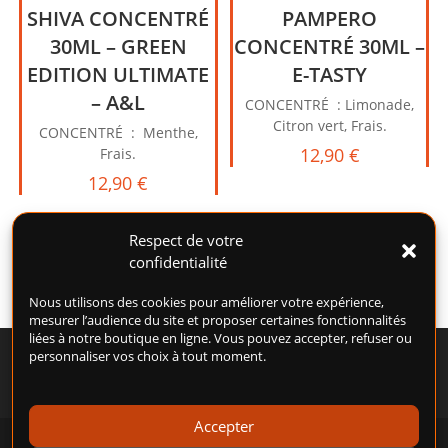
SHIVA CONCENTRÉ
PAMPERO
30ML – GREEN
CONCENTRÉ 30ML –
EDITION ULTIMATE
E-TASTY
– A&L
CONCENTRÉ : Limonade,
Citron vert, Frais.
CONCENTRÉ : Menthe,
12,90
€
Frais.
12,90
€
Respect de votre
confidentialité
Nous utilisons des cookies pour améliorer votre expérience,
mesurer l’audience du site et proposer certaines fonctionnalités
liées à notre boutique en ligne. Vous pouvez accepter, refuser ou
personnaliser vos choix à tout moment.
Accepter
POLITIQUE DE COOKIES (UE)