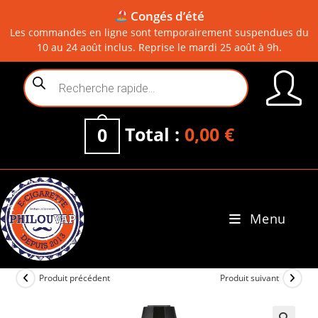
Congés d’été
Les commandes en ligne sont temporairement suspendues du
10 au 24 août inclus. Reprise le mardi 25 août à 9h.
Skip
Recherche
to
de
content
produits
Total :
0,00
€
0
Menu
0
Produit précédent
Produit suivant