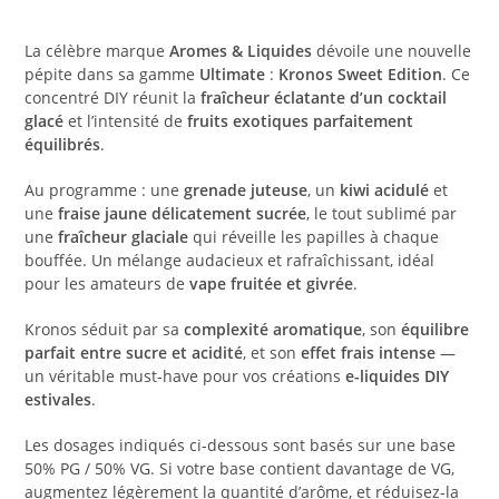
Arôme Concentré Kronos Sweet Edition – Ultimate by A&L
La célèbre marque
Aromes & Liquides
dévoile une nouvelle
pépite dans sa gamme
Ultimate
:
Kronos Sweet Edition
. Ce
concentré DIY réunit la
fraîcheur éclatante d’un cocktail
glacé
et l’intensité de
fruits exotiques parfaitement
équilibrés
.
Au programme : une
grenade juteuse
, un
kiwi acidulé
et
une
fraise jaune délicatement sucrée
, le tout sublimé par
une
fraîcheur glaciale
qui réveille les papilles à chaque
bouffée. Un mélange audacieux et rafraîchissant, idéal
pour les amateurs de
vape fruitée et givrée
.
Kronos séduit par sa
complexité aromatique
, son
équilibre
parfait entre sucre et acidité
, et son
effet frais intense
—
un véritable must-have pour vos créations
e-liquides DIY
estivales
.
Les dosages indiqués ci-dessous sont basés sur une base
50% PG / 50% VG. Si votre base contient davantage de VG,
augmentez légèrement la quantité d’arôme, et réduisez-la