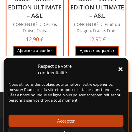
EDITION ULTIMATE
EDITION ULTIMATE
– A&L
– A&L
CONCENTRÉ : Cerise,
CONCENTRÉ : Fruit du
Fraise, Frais.
Dragon, Fraise, Frais.
12,90
€
12,90
€
Ajouter au panier
Ajouter au panier
Respect de votre
confidentialité
Nous utilisons des cookies pour améliorer votre expérience,
mesurer l’audience du site et proposer certaines fonctionnalités
liées à notre boutique en ligne. Vous pouvez accepter, refuser ou
personnaliser vos choix à tout moment.
Accepter
POLITIQUE DE COOKIES (UE)
CONDITIONS GÉNÉRALES D’UTILISATION (CGU)