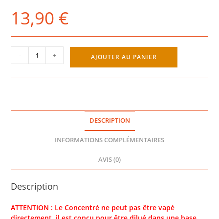
13,90
€
quantité
-
+
AJOUTER AU PANIER
de
LICORNE
CONCENTRÉ
30ML
-
ÉDITION
DESCRIPTION
ASTRALE
-
INFORMATIONS COMPLÉMENTAIRES
CURIEUX
ELIQUIDES
AVIS (0)
Description
ATTENTION : Le Concentré ne peut pas être vapé
directement, il est conçu pour être dilué dans une base