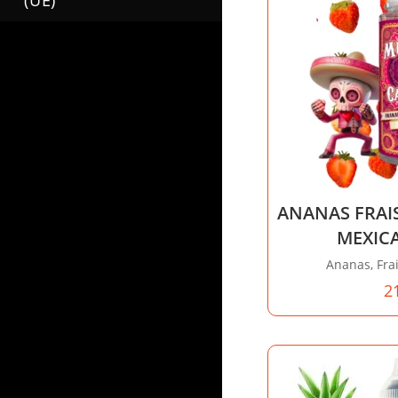
(UE)
ANANAS FRAIS
MEXIC
Ananas, Fra
2