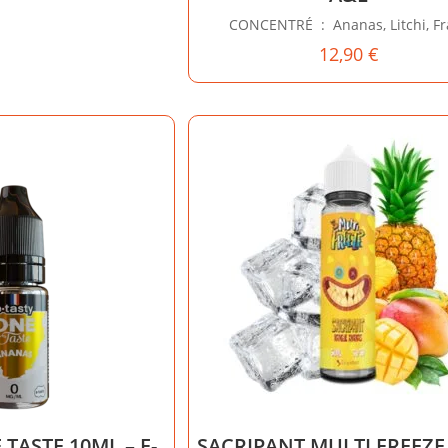
CONCENTRÉ : Ananas, Litchi, Fra
12,90
€
TASTE 10ML – E-
SACRIPANT MULTI FREEZE