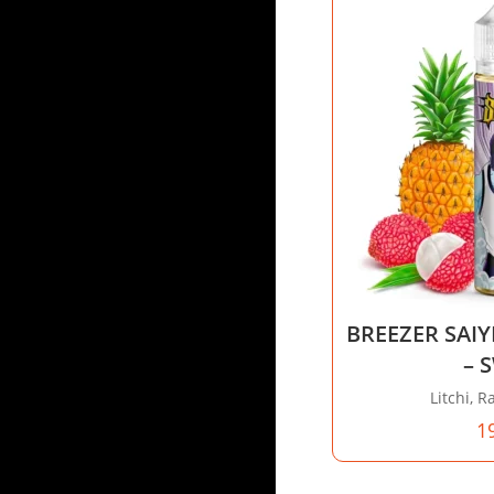
BREEZER SAI
– 
Litchi, R
1