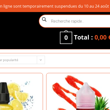
ligne sont temporairement suspendues du 10 au 24 août inc
Recherche
de
produits
Total :
0,00
0
ar popularité