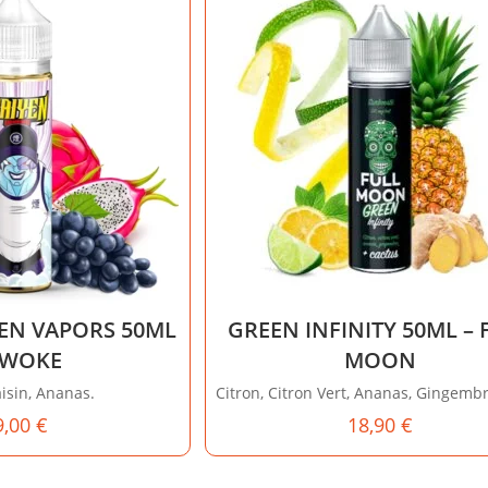
YEN VAPORS 50ML
GREEN INFINITY 50ML – 
SWOKE
MOON
aisin, Ananas.
Citron, Citron Vert, Ananas, Gingembre
9,00
€
18,90
€