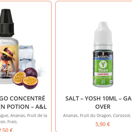
NGO CONCENTRÉ
SALT – YOSH 10ML – G
EN POTION – A&L
OVER
e, Ananas, Fruit de la
Ananas, Fruit du Dragon, Corossol, 
on, Frais.
5,90
€
2,50
€