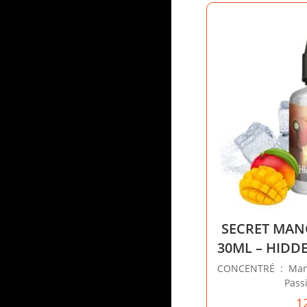
SECRET MA
30ML – HIDD
CONCENTRÉ : Mangu
Passi
1