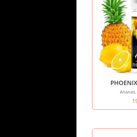
PHOENIX
Ananas, 
1