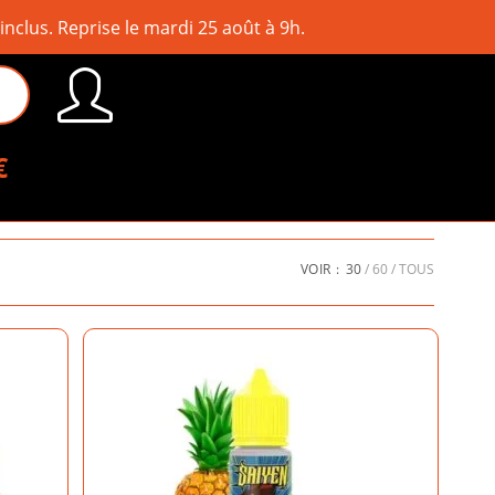
lus. Reprise le mardi 25 août à 9h.
€
VOIR :
30
60
TOUS