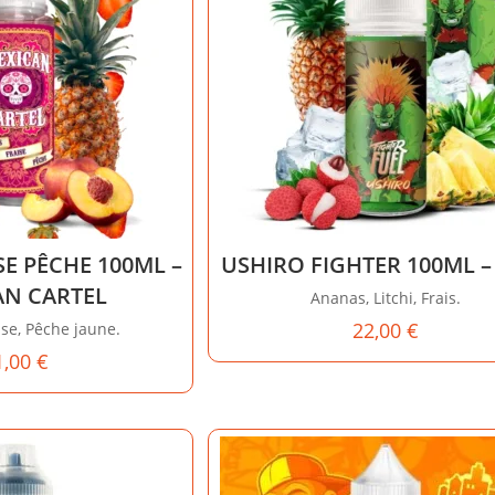
E PÊCHE 100ML –
USHIRO FIGHTER 100ML –
AN CARTEL
Ananas, Litchi, Frais.
22,00
€
ise, Pêche jaune.
1,00
€