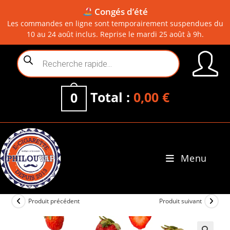
Congés d’été
Les commandes en ligne sont temporairement suspendues du
10 au 24 août inclus. Reprise le mardi 25 août à 9h.
Skip
Recherche
to
de
content
produits
Total :
0,00
€
0
Menu
0
Produit précédent
Produit suivant