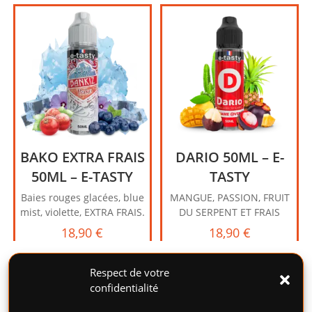
BAKO EXTRA FRAIS
DARIO 50ML – E-
50ML – E-TASTY
TASTY
Baies rouges glacées, blue
MANGUE, PASSION, FRUIT
mist, violette, EXTRA FRAIS.
DU SERPENT ET FRAIS
18,90
€
18,90
€
Respect de votre
confidentialité