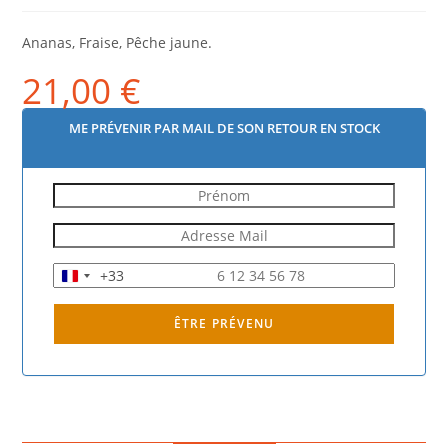
Ananas, Fraise, Pêche jaune.
21,00
€
ME PRÉVENIR PAR MAIL DE SON RETOUR EN STOCK
+33
F
r
a
ÊTRE PRÉVENU
n
c
e
+
3