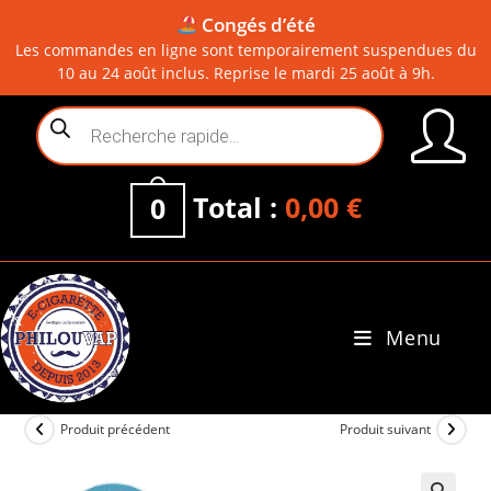
Congés d’été
Les commandes en ligne sont temporairement suspendues du
10 au 24 août inclus. Reprise le mardi 25 août à 9h.
Skip
Recherche
to
de
content
produits
Total :
0,00
€
0
Menu
0
Produit précédent
Produit suivant