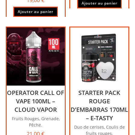
Ajouter au panier
Ajouter au panier
OPERATOR CALL OF
STARTER PACK
VAPE 100ML –
ROUGE
CLOUD VAPOR
D’EMBARRAS 170ML
– E-TASTY
Fruits Rouges, Grenade,
Pêche.
Duo de cerises, Coulis de
21,00
€
fruits rouges.