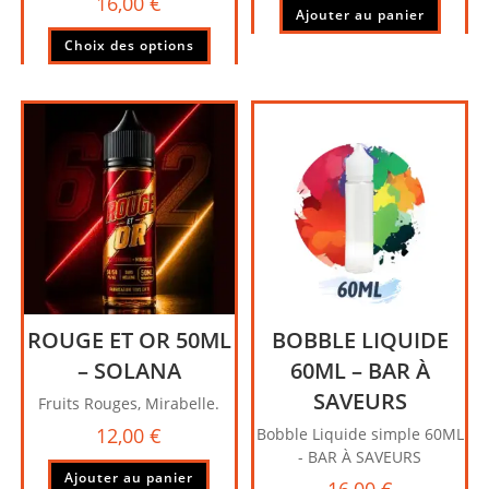
16,00
€
Ajouter au panier
Ce
Choix des options
produit
a
plusieurs
variations.
Les
options
peuvent
être
choisies
sur
la
page
ROUGE ET OR 50ML
BOBBLE LIQUIDE
du
produit
– SOLANA
60ML – BAR À
SAVEURS
Fruits Rouges, Mirabelle.
12,00
€
Bobble Liquide simple 60ML
- BAR À SAVEURS
Ajouter au panier
16,00
€