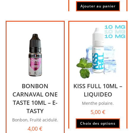
Ajouter au panier
BONBON
KISS FULL 10ML –
CARNAVAL ONE
LIQUIDEO
TASTE 10ML – E-
Menthe polaire.
TASTY
5,00
€
Bonbon, Fruité acidulé.
Ce
Choix des options
produi
4,00
€