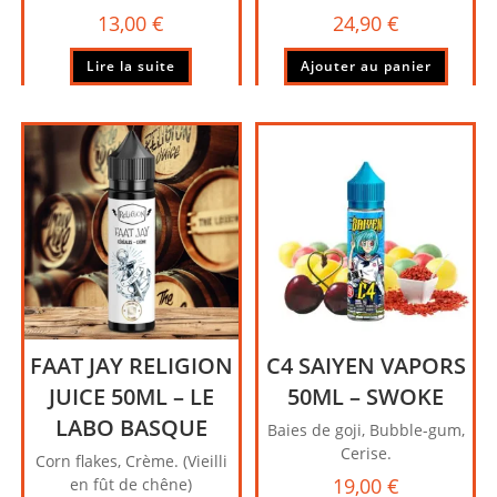
13,00
€
24,90
€
Lire la suite
Ajouter au panier
FAAT JAY RELIGION
C4 SAIYEN VAPORS
JUICE 50ML – LE
50ML – SWOKE
LABO BASQUE
Baies de goji, Bubble-gum,
Cerise.
Corn flakes, Crème. (Vieilli
19,00
€
en fût de chêne)