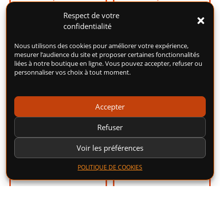
Respect de votre
Ajouter au panier
Ajouter au panier
confidentialité
Nous utilisons des cookies pour améliorer votre expérience,
mesurer l’audience du site et proposer certaines fonctionnalités
liées à notre boutique en ligne. Vous pouvez accepter, refuser ou
personnaliser vos choix à tout moment.
Accepter
Refuser
LENNY ROCK
ANANAS FRAISE
Voir les préférences
POPPY’S 50ML –
PÊCHE 100ML –
POLITIQUE DE COOKIES
FUEL
MEXICAN CARTEL
Cerise, Fruit du dragon,
Ananas, Fraise, Pêche jaune.
Fraise.
21,00
€
19,00
€