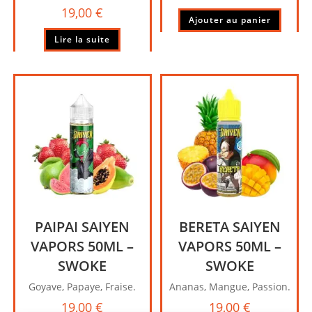
19,00
€
Ajouter au panier
Lire la suite
PAIPAI SAIYEN
BERETA SAIYEN
VAPORS 50ML –
VAPORS 50ML –
SWOKE
SWOKE
Goyave, Papaye, Fraise.
Ananas, Mangue, Passion.
19,00
€
19,00
€