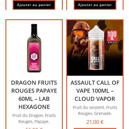
Ajouter au panier
Ajouter au panier
DRAGON FRUITS
ASSAULT CALL OF
ROUGES PAPAYE
VAPE 100ML –
60ML – LAB
CLOUD VAPOR
HEXAGONE
Fruit du serpent, Fruits
Rouges, Grenade.
Fruit du Dragon, Fruits
21,00
€
Rouges, Papaye.