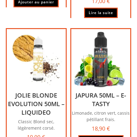
17,00
€
Ajouter au panier
Lire la suite
JOLIE BLONDE
JAPURA 50ML – E-
EVOLUTION 50ML –
TASTY
LIQUIDEO
Limonade, citron vert, cassis
pétillant frais.
Classic Blond sec,
18,90
€
légèrement corsé.
19,00
€