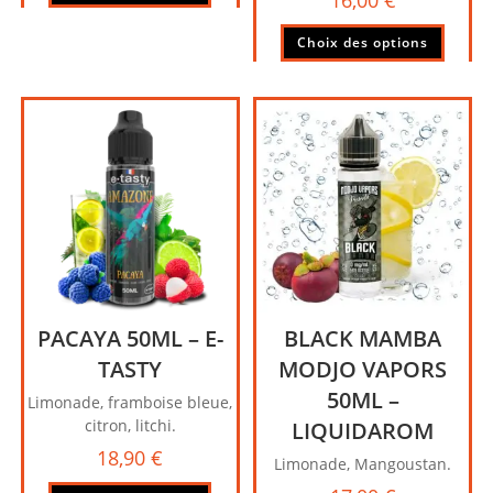
Ce
Choix des options
produi
a
plusie
variati
Les
option
peuve
être
choisi
sur
la
page
PACAYA 50ML – E-
BLACK MAMBA
du
produi
TASTY
MODJO VAPORS
50ML –
Limonade, framboise bleue,
citron, litchi.
LIQUIDAROM
18,90
€
Limonade, Mangoustan.