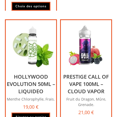
a
Ce
plusie
Choix des options
produit
variati
a
Les
plusieurs
option
variations.
peuve
Les
être
options
choisi
peuvent
sur
être
la
choisies
page
sur
du
la
produi
page
HOLLYWOOD
PRESTIGE CALL OF
du
produit
EVOLUTION 50ML –
VAPE 100ML –
LIQUIDEO
CLOUD VAPOR
Menthe Chlorophylle, Frais.
Fruit du Dragon, Mûre,
Grenade.
19,00
€
21,00
€
Ajouter au panier