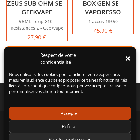
ZEUS SUB-OHM SE –
BOX GEN SE –
GEEKVAPE
VAPORESSO
5,5ML - drip 810 -
1 accus 18650
Résistances Z - Geekvape
45,90
€
27,90
€
Respect de votre
confidentialité
Nous utilisons des cookies pour améliorer votre expérience,
mesurer l’audience du site et proposer certaines fonctionnalités
liées à notre boutique en ligne. Vous pouvez accepter, refuser ou
personnaliser vos choix à tout moment.
Accepter
POLITIQUE DE COOKIES (UE)
CONDITIONS GÉNÉRALES D’UTILISATION (CGU)
Refuser
CONDITIONS GÉNÉRALES DE VENTE (CGV)
MENTIONS LÉGALES
POLITIQUE DE CONFIDENTIALITÉ
Voir les préférences