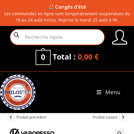
Congés d’été
Les commandes en ligne sont temporairement suspendues du
10 au 24 août inclus. Reprise le mardi 25 août à 9h.
Skip
Recherche
to
de
content
produits
Total :
0,00
€
0
Menu
0
Produit précédent
Produit suivant