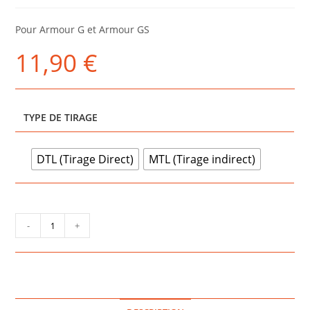
Pour Armour G et Armour GS
11,90
€
TYPE DE TIRAGE
DTL (Tirage Direct)
MTL (Tirage indirect)
quantité
-
+
de
CARTOUCHES
ARMOUR
G
(X2)
-