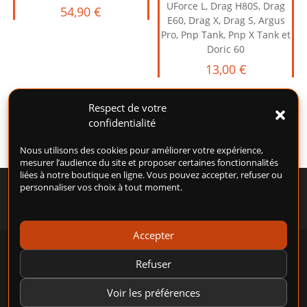
UForce L, Drag H80S, Drag
54,90
€
E60, Drag X, Drag S, Argus
Pro, Pnp Tank, Pnp X Tank et
Doric 60
13,00
€
Respect de votre
confidentialité
Nous utilisons des cookies pour améliorer votre expérience,
mesurer l’audience du site et proposer certaines fonctionnalités
liées à notre boutique en ligne. Vous pouvez accepter, refuser ou
personnaliser vos choix à tout moment.
Accepter
POLITIQUE DE COOKIES (UE)
CONDITIONS GÉNÉRALES D’UTILISATION (CGU)
Refuser
CONDITIONS GÉNÉRALES DE VENTE (CGV)
MENTIONS LÉGALES
POLITIQUE DE CONFIDENTIALITÉ
Voir les préférences