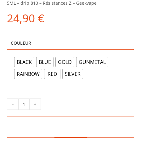
5ML – drip 810 – Résistances Z – Geekvape
24,90
€
COULEUR
BLACK
BLUE
GOLD
GUNMETAL
RAINBOW
RED
SILVER
quantité
-
+
de
ZEUS
SUB-
OHM
-