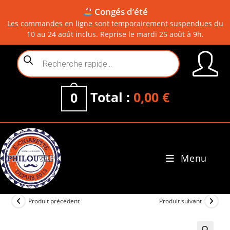
Congés d’été
Les commandes en ligne sont temporairement suspendues du
10 au 24 août inclus. Reprise le mardi 25 août à 9h.
Skip
Recherche
to
de
content
produits
Total :
0,00
€
0
Menu
0
Produit précédent
Produit suivant