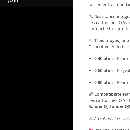
(UE)
facilement via une
la
Résistance intégré
Les cartouches Q V2 
cartouche lorsqu’elle 
Trois tirages, une
Disponible en trois v
0.40 ohm
– Pour u
0.60 ohm
– Polyva
0.80 ohm
– Pour u
Compatibilité élar
Les cartouches Q V2 
Sonder Q, Sonder Q2
Attention : Les ca