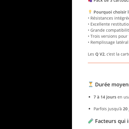
Pack de 3 cartouc
Pourquoi choisir 
• Résistances intégr
• Excellente restitut
• Grande compatibili
• Trois versions pour 
• Remplissage latéra
Les
Q V2
, c’est la ca
Durée moyenn
7 à 14 jours
en usa
Parfois jusqu’à
20 
Facteurs qui i