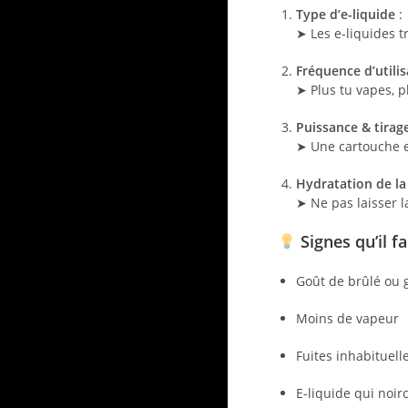
Type d’e-liquide
:
➤ Les e-liquides t
Fréquence d’utilis
➤ Plus tu vapes, p
Puissance & tirag
➤ Une cartouche e
Hydratation de la
➤ Ne pas laisser l
Signes qu’il f
Goût de brûlé ou g
Moins de vapeur
Fuites inhabituell
E-liquide qui noir