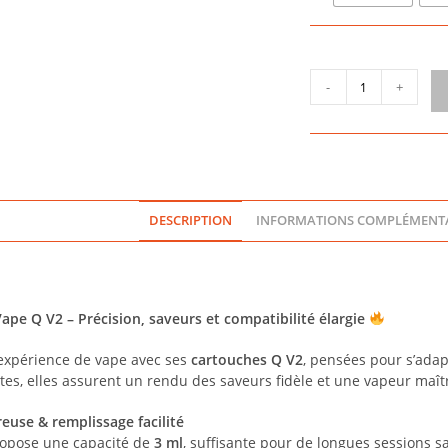
quantité
-
+
de
CARTOUCHES
Q
V2
(X3)
-
DESCRIPTION
INFORMATIONS COMPLÉMENTA
GEEKVAPE
pe Q V2 – Précision, saveurs et compatibilité élargie
expérience de vape avec ses
cartouches Q V2
, pensées pour s’adap
ntes, elles assurent un rendu des saveurs fidèle et une vapeur maîtr
use & remplissage facilité
opose une capacité de
3 ml
, suffisante pour de longues sessions s