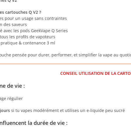
hes Q V2
les cartouches Q V2 ?
ées pour un usage sans contraintes
ion des saveurs
té avec les pods GeekVape Q Series
tous les profils de vapoteurs
l pratique & contenance 3 ml
rtouche pensée pour durer, performer, et simplifier la vape au quoti
CONSEIL UTILISATION DE LA CARTO
e de vie :
ge régulier
jours
si tu vapes modérément et utilises un e-liquide peu sucré
nfluencent la durée de vie :