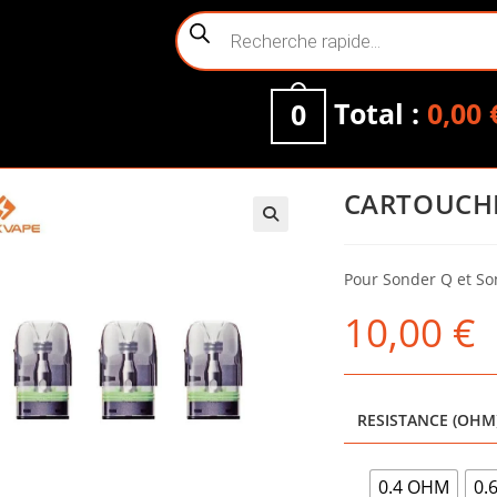
Recherche
de
produits
Total :
0,00
0
CARTOUCHES
Pour Sonder Q et S
10,00
€
RESISTANCE (OHM
0.4 OHM
0.