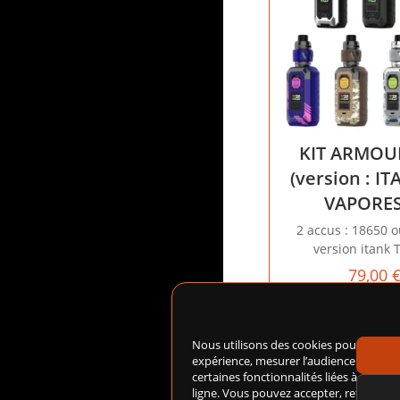
KIT ARMOU
(version : IT
VAPORE
2 accus : 18650 o
version itank 
79,00
Choix des op
Nous utilisons des cookies pour amélio
expérience, mesurer l’audience du site
certaines fonctionnalités liées à notre 
ligne. Vous pouvez accepter, refuser ou