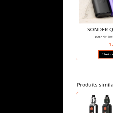
SONDER Q
Batterie i
1
Choix 
Produits simil