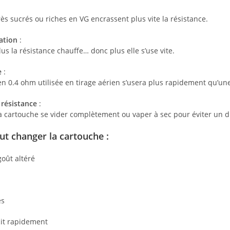
rès sucrés ou riches en VG encrassent plus vite la résistance.
ation
:
lus la résistance chauffe… donc plus elle s’use vite.
e
:
n 0.4 ohm utilisée en tirage aérien s’usera plus rapidement qu’un
 résistance
:
a cartouche se vider complètement ou vaper à sec pour éviter un dr
aut changer la cartouche :
oût altéré
es
cit rapidement