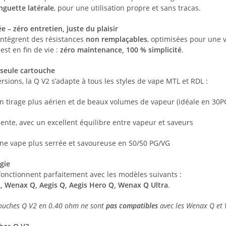
nguette latérale
, pour une utilisation propre et sans tracas.
e – zéro entretien, juste du plaisir
intègrent des résistances
non remplaçables
, optimisées pour une v
est en fin de vie :
zéro maintenance, 100 % simplicité
.
 seule cartouche
ersions, la Q V2 s’adapte à tous les styles de vape MTL et RDL :
n tirage plus aérien et de beaux volumes de vapeur (idéale en 30P
lente, avec un excellent équilibre entre vapeur et saveurs
ne vape plus serrée et savoureuse en 50/50 PG/VG
gie
fonctionnent parfaitement avec les modèles suivants :
, Wenax Q, Aegis Q, Aegis Hero Q, Wenax Q Ultra
.
rtouches Q V2 en 0.40 ohm ne sont
pas compatibles
avec les Wenax Q et