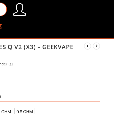
€
 Q V2 (X3) – GEEKVAPE
onder Q2
)
6 OHM
0.8 OHM