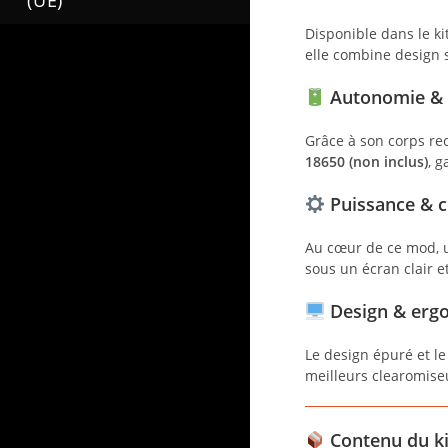
(UE)
Disponible dans le k
elle combine design 
Autonomie & 
Grâce à son corps re
18650 (non inclus)
, 
Puissance & c
Au cœur de ce mod, u
sous un écran clair et
Design & erg
Le design épuré et l
meilleurs clearomiseu
Contenu du ki