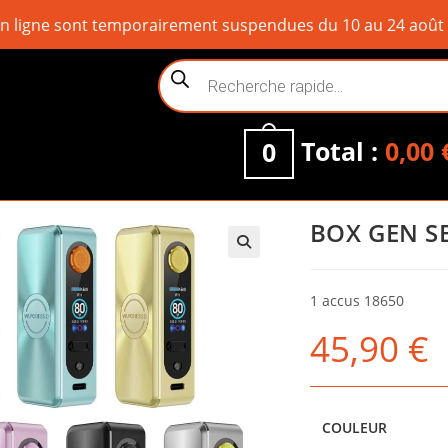
ligne sont temporairement suspendues du 10 au 24 août inc
Recherche
de
produits
Total :
0,00
0
BOX GEN S
1 accus 18650
45,90
€
COULEUR