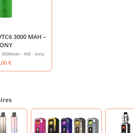
VTC6 3000 MAH –
SONY
- 3000mah - INR - Sony
,00
€
aires