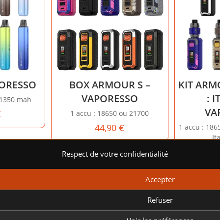
PORESSO
BOX ARMOUR S –
KIT ARMO
VAPORESSO
: I
e 1350 mah
VA
€
1 accu : 18650 ou 21700
44,90
€
1 accu : 186
It
Respect de votre confidentialité
rer votre
Accepter
 et proposer
boutique en
Refuser
.