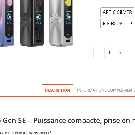
ARTIC SILVER
ICE BLUE
PL
quantité
-
+
de
BOX
GEN
SE
-
VAPORESSO
DESCRIPTION
INFORMATIONS COMPLÉMENTA
Gen SE – Puissance compacte, prise en 
x est vendue sans accu !