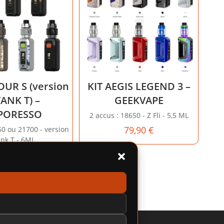
UR S (version
KIT AEGIS LEGEND 3 –
TANK T) –
GEEKVAPE
PORESSO
2 accus : 18650 - Z Fli - 5,5 ML
79,90
€
50 ou 21700 - version
ank T - 6ML
65,00
€