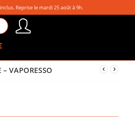
lus. Reprise le mardi 25 août à 9h.
€
E – VAPORESSO