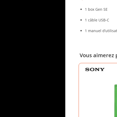
1 box Gen SE
1 câble USB-C
1 manuel d’utilisa
Vous aimerez 