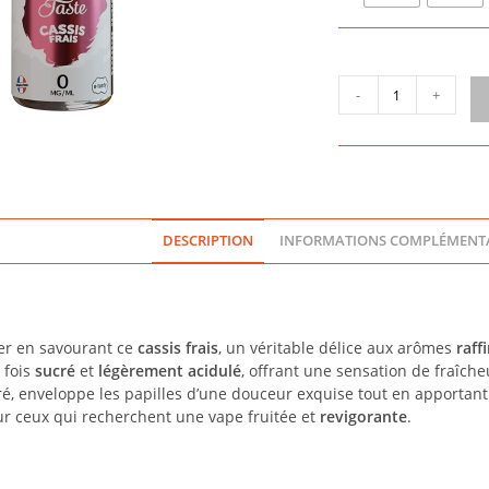
quantité
-
+
de
CASSIS
FRAIS
ONE
TASTE
10ML
DESCRIPTION
INFORMATIONS COMPLÉMENTA
-
E-
TASTY
ler en savourant ce
cassis frais
, un véritable délice aux arômes
raff
 fois
sucré
et
légèrement acidulé
, offrant une sensation de fraîche
é, enveloppe les papilles d’une douceur exquise tout en apportant 
ur ceux qui recherchent une vape fruitée et
revigorante
.