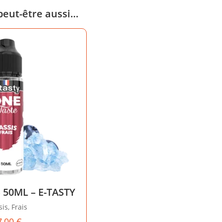
peut-être aussi…
 50ML – E-TASTY
is, Frais
7,00
€