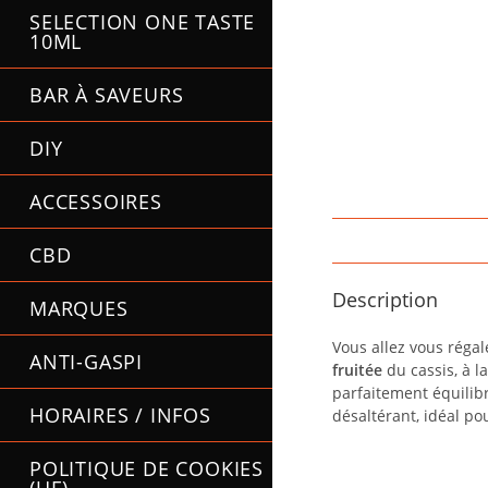
SELECTION ONE TASTE
10ML
BAR À SAVEURS
DIY
ACCESSOIRES
CBD
Description
MARQUES
Vous allez vous réga
ANTI-GASPI
fruitée
du cassis, à la
parfaitement équilibr
HORAIRES / INFOS
désaltérant, idéal po
POLITIQUE DE COOKIES