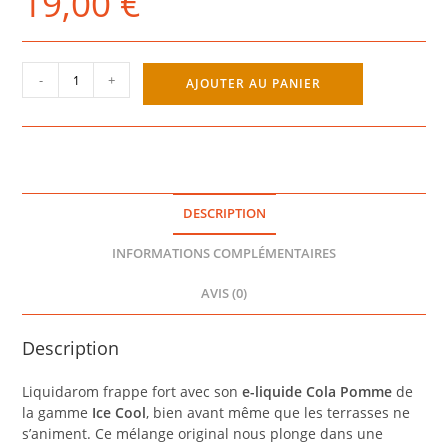
19,00
€
quantité
-
+
AJOUTER AU PANIER
de
COLA
POMME
ICE
COOL
50ML
DESCRIPTION
-
LIQUIDAROM
INFORMATIONS COMPLÉMENTAIRES
AVIS (0)
Description
Liquidarom frappe fort avec son
e-liquide Cola Pomme
de
la gamme
Ice Cool
, bien avant même que les terrasses ne
s’animent. Ce mélange original nous plonge dans une