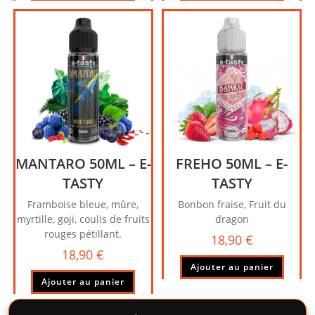
MANTARO 50ML – E-
FREHO 50ML – E-
TASTY
TASTY
Framboise bleue, mûre,
Bonbon fraise, Fruit du
myrtille, goji, coulis de fruits
dragon
rouges pétillant.
18,90
€
18,90
€
Ajouter au panier
Ajouter au panier