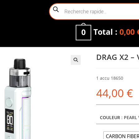
Recherche
de
produits
Total :
0,00
0
DRAG X2 –
1 accu 18650
44,00
€
COULEUR
: PEARL
CARBON FIBE