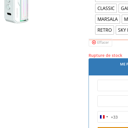
CLASSIC
GA
MARSALA
M
RETRO
SKY
Effacer
Rupture de stock
ME 
+33
F
r