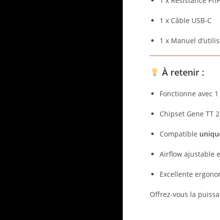
1 x Résistance Pn
1 x Câble USB-C
1 x Manuel d’utili
À retenir :
Fonctionne avec 1
Chipset Gene TT 2
Compatible
uniqu
Airflow ajustable 
Excellente ergono
Offrez-vous la puissanc