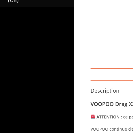
(UE)
Description
VOOPOO Drag X2 
ATTENTION : ce po
VOOPOO continue d’él