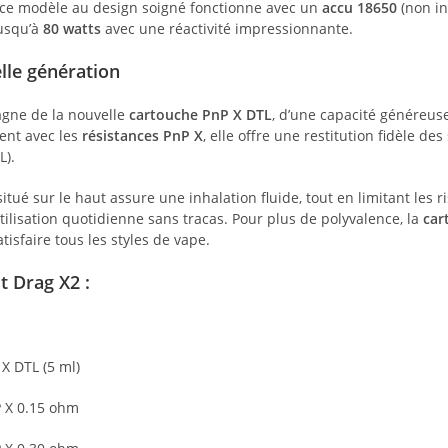
 ce modèle au design soigné fonctionne avec un
accu 18650
(non in
jusqu’à
80 watts
avec une réactivité impressionnante.
lle génération
gne de la nouvelle
cartouche PnP X DTL
, d’une capacité généreus
nt avec les
résistances PnP X
, elle offre une restitution fidèle 
L).
itué sur le haut assure une inhalation fluide, tout en limitant les r
tilisation quotidienne sans tracas. Pour plus de polyvalence, la
car
tisfaire tous les styles de vape.
t Drag X2 :
X DTL (5 ml)
P X 0.15 ohm