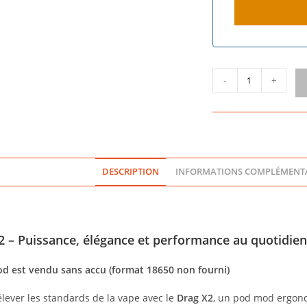
a
n
c
e
+
quantité
3
-
+
de
3
DRAG
X2
-
VOOPOO
DESCRIPTION
INFORMATIONS COMPLÉMENTA
– Puissance, élégance et performance au quotidien
d est vendu sans accu (format 18650 non fourni)
ever les standards de la vape avec le
Drag X2
, un pod mod ergono