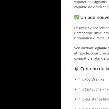
vapoteurs exigeants,
capable de délivrer 
Un pod nouve
Le
Drag X2
s’accompa
Compatible uniqueme
l’inhalation directe (D
Son
airflow réglable
s
et rapide, pour une u
compatible, afin de sa
Contenu du ki
1 x Pod Drag X2
1 x Cartouche PnP 
1 x Résistance Pn