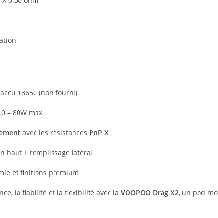
P X 0.30 ohm
sation
 accu 18650 (non fourni)
.0 – 80W max
ement
avec les résistances
PnP X
en haut + remplissage latéral
mie et finitions premium
e, la fiabilité et la flexibilité avec la
VOOPOO Drag X2
, un pod mo