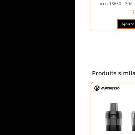
accu 18650 - 30A 
7
Ajoute
Produits simil