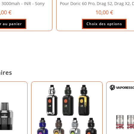
- 3000mah - INR - Sony
Pour Doric 60 Pro, Drag S2, Drag X2, 
,00
€
10,00
€
Ce
r au panier
Choix des options
pro
a
plu
vari
Les
opt
peu
aires
êtr
cho
sur
la
pag
du
pro