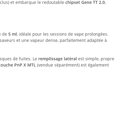
clus) et embarque le redoutable
chipset Gene TT 2.0
,
e de
5 ml
, idéale pour les sessions de vape prolongées.
des saveurs et une vapeur dense, parfaitement adaptée à
isques de fuites. Le
remplissage latéral
est simple, propre
touche PnP X MTL
(vendue séparément) est également