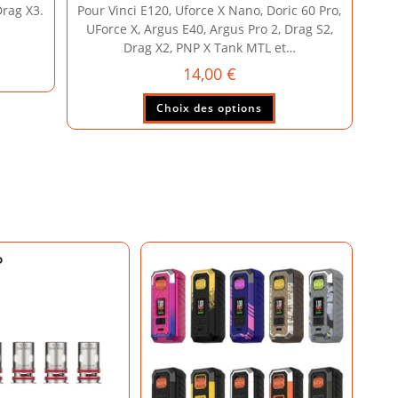
Drag X3.
Pour Vinci E120, Uforce X Nano, Doric 60 Pro,
UForce X, Argus E40, Argus Pro 2, Drag S2,
Drag X2, PNP X Tank MTL et…
14,00
€
duit
Ce
Choix des options
sieurs
produit
ations.
a
plusieurs
ions
variations.
vent
Les
e
options
isies
peuvent
être
choisies
e
sur
la
duit
page
du
produit