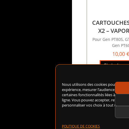
CARTOUCHES
X2 – VAPO
Pour Gen PT80S, G
Gen PT6
10,00
Choix des op
Nous utilisons des cookies pour amélio
expérience, mesurer l’audience du site
certaines fonctionnalités liées à notre 
ligne. Vous pouvez accepter, refuser ou
personnaliser vos choix à tout moment
POLITIQUE DE COOKIES