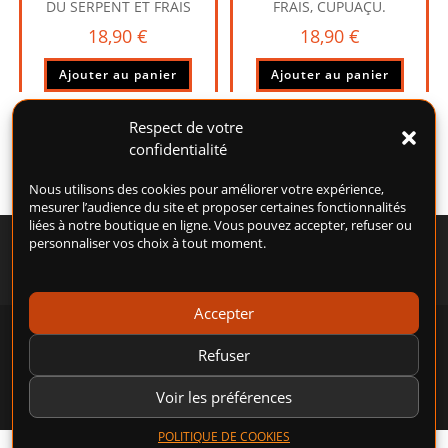
DU SERPENT ET FRAIS
FRAIS, CUPUAÇU.
18,90
€
18,90
€
Ajouter au panier
Ajouter au panier
Respect de votre
confidentialité
Nous utilisons des cookies pour améliorer votre expérience,
mesurer l’audience du site et proposer certaines fonctionnalités
liées à notre boutique en ligne. Vous pouvez accepter, refuser ou
personnaliser vos choix à tout moment.
Accepter
POLITIQUE DE COOKIES (UE)
CONDITIONS GÉNÉRALES D’UTILISATION (CGU)
Refuser
CONDITIONS GÉNÉRALES DE VENTE (CGV)
MENTIONS LÉGALES
POLITIQUE DE CONFIDENTIALITÉ
Voir les préférences
POLITIQUE DE COOKIES