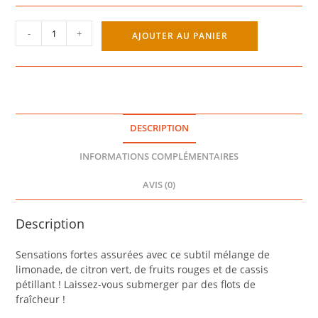
quantité
-
+
AJOUTER AU PANIER
de
JAPURA
50ML
-
E-
TASTY
DESCRIPTION
INFORMATIONS COMPLÉMENTAIRES
AVIS (0)
Description
Sensations fortes assurées avec ce subtil mélange de
limonade, de citron vert, de fruits rouges et de cassis
pétillant ! Laissez-vous submerger par des flots de
fraîcheur !