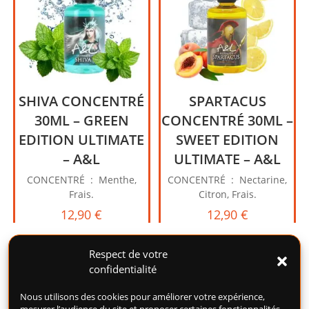
SHIVA CONCENTRÉ
SPARTACUS
30ML – GREEN
CONCENTRÉ 30ML –
EDITION ULTIMATE
SWEET EDITION
– A&L
ULTIMATE – A&L
CONCENTRÉ : Menthe,
CONCENTRÉ : Nectarine,
Frais.
Citron, Frais.
12,90
€
12,90
€
Respect de votre
confidentialité
Nous utilisons des cookies pour améliorer votre expérience,