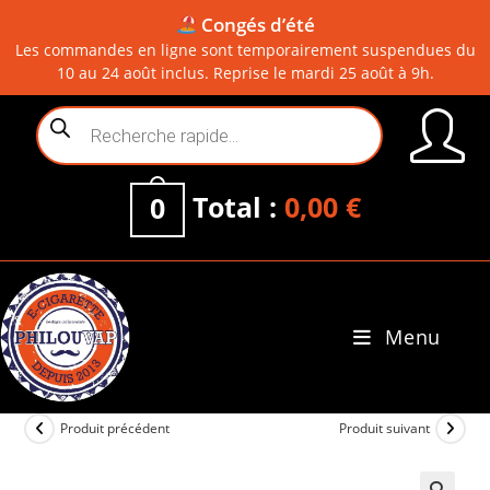
Congés d’été
Les commandes en ligne sont temporairement suspendues du
10 au 24 août inclus. Reprise le mardi 25 août à 9h.
Skip
Recherche
to
de
content
produits
Total :
0,00
€
0
Menu
0
Produit précédent
Produit suivant