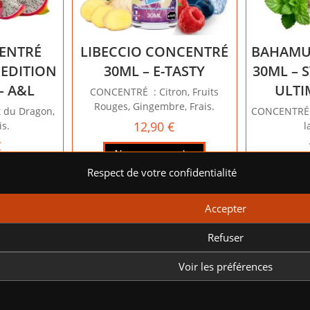
ENTRÉ
LIBECCIO CONCENTRÉ
BAHAMU
 EDITION
30ML – E-TASTY
30ML – 
– A&L
ULTI
CONCENTRÉ : Citron, Fruits
Rouges, Gingembre, Frais.
 du Dragon,
CONCENTRÉ :
12,90
€
is.
l
€
Ajouter au panier
Respect de votre confidentialité
anier
Ajou
rer votre
Accepter
 et proposer
boutique en
Refuser
.
Voir les préférences