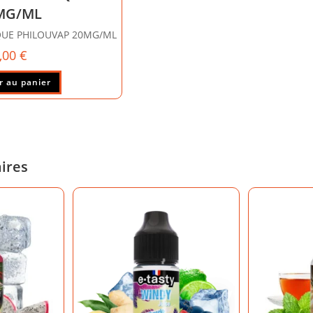
MG/ML
QUE PHILOUVAP 20MG/ML
,00
€
r au panier
aires