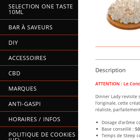
SELECTION ONE TASTE
10ML
BAR À SAVEURS
DIY
ACCESSOIRES
Description
CBD
ATTENTION : Le Conce
MARQUES
Dinner Lady revisite 
ANTI-GASPI
l’originale, cette cré
réaliste, parfaitemen
HORAIRES / INFOS
Dosage d’arôme co
Base conseillé :
50
POLITIQUE DE COOKIES
Temps de Steep co