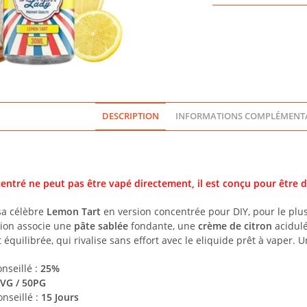
TART
CONCENTRÉ
30ML
-
DESSERT
-
DINNER
LADY
DESCRIPTION
INFORMATIONS COMPLÉMENTA
ntré ne peut pas être vapé directement, il est conçu pour être d
sa célèbre
Lemon Tart
en version concentrée pour DIY, pour le plu
ation associe une
pâte sablée
fondante, une
crème de citron
acidul
t équilibrée, qui rivalise sans effort avec le eliquide prêt à vaper
nseillé :
25%
VG / 50PG
nseillé :
15 Jours