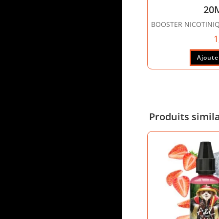
20
BOOSTER NICOTINI
1
Ajoute
Produits simil