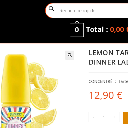
Recherche
de
produits
Total :
0,00
0
LEMON TAR
DINNER LA
CONCENTRÉ : Tarte,
12,90
€
quantité
-
+
de
LEMON