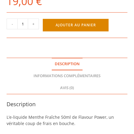
19,00
€
quantité
-
+
AJOUTER AU PANIER
de
MENTHE
FRAICHE
50ML
-
FLAVOUR
DESCRIPTION
POWER
INFORMATIONS COMPLÉMENTAIRES
AVIS (0)
Description
L’e-liquide Menthe Fraîche 50ml de Flavour Power, un
véritable coup de frais en bouche.