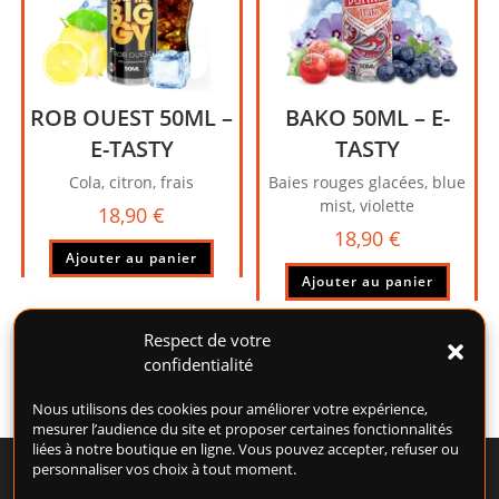
ROB OUEST 50ML –
BAKO 50ML – E-
E-TASTY
TASTY
Cola, citron, frais
Baies rouges glacées, blue
mist, violette
18,90
€
18,90
€
Ajouter au panier
Ajouter au panier
Respect de votre
confidentialité
Nous utilisons des cookies pour améliorer votre expérience,
mesurer l’audience du site et proposer certaines fonctionnalités
liées à notre boutique en ligne. Vous pouvez accepter, refuser ou
personnaliser vos choix à tout moment.