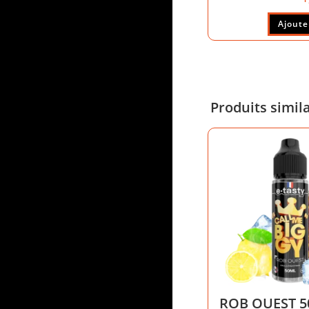
Ajoute
Produits simil
ROB OUEST 50