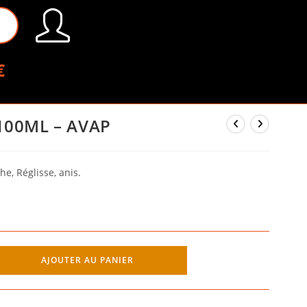
€
100ML – AVAP
he, Réglisse, anis.
AJOUTER AU PANIER