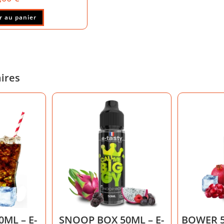
r au panier
aires
ML – E-
SNOOP BOX 50ML – E-
BOWER 5