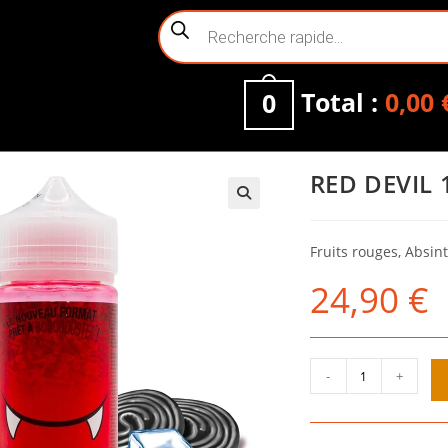
Recherche
de
produits
Total :
0,00
0
RED DEVIL 
Fruits rouges, Absint
24,90
€
quantité
-
+
de
RED
DEVIL