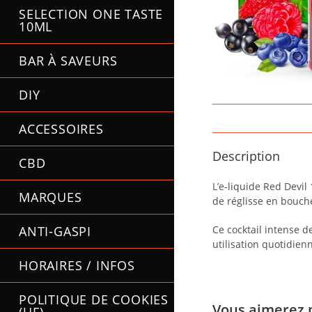
SELECTION ONE TASTE
10ML
BAR À SAVEURS
DIY
ACCESSOIRES
Description
CBD
L’e-liquide Red Devil
MARQUES
de réglisse en bouch
ANTI-GASPI
Ce cocktail intense d
utilisation quotidien
HORAIRES / INFOS
POLITIQUE DE COOKIES
Vous aimerez 