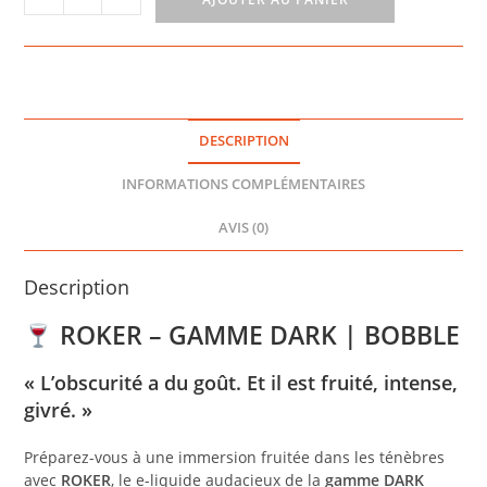
de
ROKER
60ML
-
DARK
DESCRIPTION
INFORMATIONS COMPLÉMENTAIRES
AVIS (0)
Description
ROKER – GAMME DARK | BOBBLE
« L’obscurité a du goût. Et il est fruité, intense,
givré. »
Préparez-vous à une immersion fruitée dans les ténèbres
avec
ROKER
, le e-liquide audacieux de la
gamme DARK