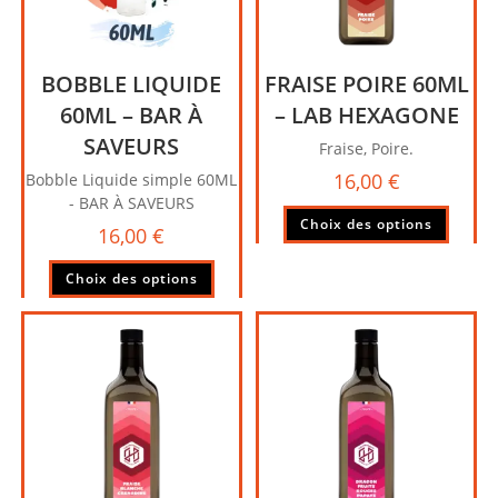
BOBBLE LIQUIDE
FRAISE POIRE 60ML
60ML – BAR À
– LAB HEXAGONE
SAVEURS
Fraise, Poire.
16,00
€
Bobble Liquide simple 60ML
- BAR À SAVEURS
Ce
Choix des options
16,00
€
produi
a
Ce
Choix des options
plusie
produit
variati
a
Les
plusieurs
option
variations.
peuve
Les
être
options
choisi
peuvent
sur
être
la
choisies
page