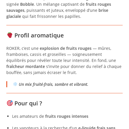
signée
Bobble
. Un mélange captivant de
fruits rouges
sauvages
, puissants et juteux, enveloppé d’une
brise
glaciale
qui fait frissonner les papilles.
Profil aromatique
ROKER, c’est une
explosion de fruits rouges
— mûres,
framboises, cassis et groseilles — soigneusement
équilibrés pour révéler toute leur intensité. En fond, une
fraîcheur mordante
s’invite pour donner du relief à chaque
bouffée, sans jamais écraser le fruit.
Un mix fruité-frais, sombre et vibrant.
Pour qui ?
Les amateurs de
fruits rouges intenses
Les vapoteurs à la recherche d’un
e-liquide frais sans