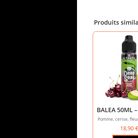
Produits simil
BALEA 50ML –
Pomme, cerise, fleu
18,90