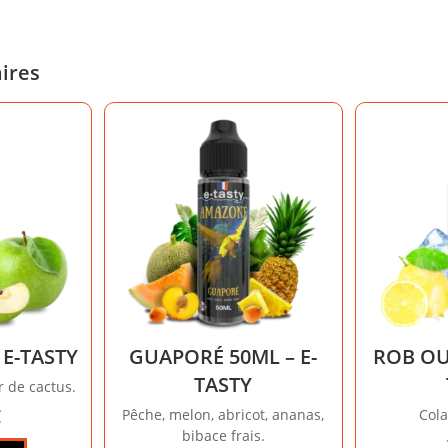
aires
 E-TASTY
GUAPORÉ 50ML – E-
ROB OUE
TASTY
r de cactus.
€
Pêche, melon, abricot, ananas,
Cola
bibace frais.