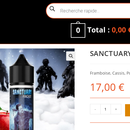
Recherche
de
produits
Total :
0,00
0
SANCTUARY
Framboise, Cassis, 
17,00
€
quantité
-
+
de
SANCTUARY
FROST