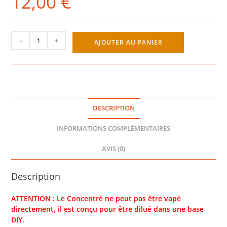
12,00
€
quantité
-
+
AJOUTER AU PANIER
de
SHIGERI
FIGHTER
CONCENTRÉ
30ML
-
DESCRIPTION
FUEL
INFORMATIONS COMPLÉMENTAIRES
AVIS (0)
Description
ATTENTION : Le Concentré ne peut pas être vapé
directement, il est conçu pour être dilué dans une base
DIY.