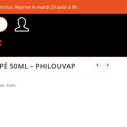
lus. Reprise le mardi 25 août à 9h.
€
PÉ 50ML – PHILOUVAP
on, Frais.