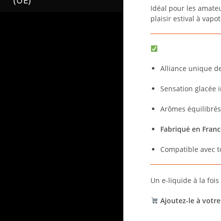
(UE)
Idéal pour les amateur
plaisir estival à vapo
Pourquoi choisir So
Alliance unique d
Sensation glacée i
Arômes équilibrés
Fabriqué en Franc
Compatible avec to
Un e-liquide à la foi
Ajoutez-le à votre