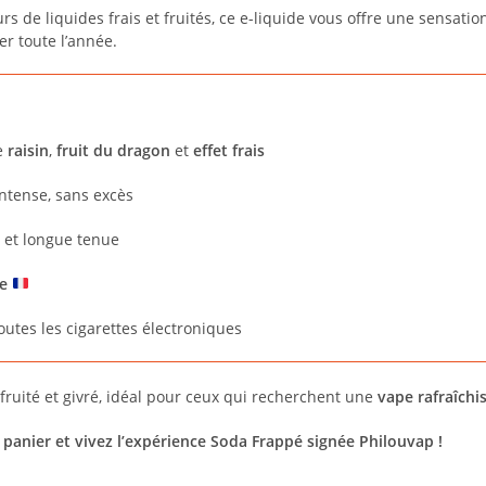
s de liquides frais et fruités, ce e-liquide vous offre une sensation
ter toute l’année.
da Frappé de Philouvap ?
e
raisin
,
fruit du dragon
et
effet frais
ntense, sans excès
 et longue tenue
e
utes les cigarettes électroniques
s fruité et givré, idéal pour ceux qui recherchent une
vape rafraîchi
 panier et vivez l’expérience Soda Frappé signée Philouvap !