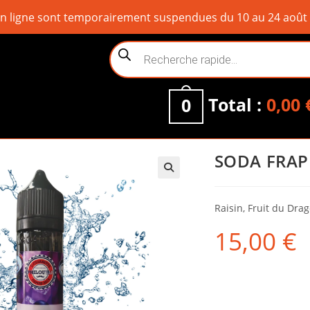
ligne sont temporairement suspendues du 10 au 24 août inc
Recherche
de
produits
Total :
0,00
0
SODA FRAP
Raisin, Fruit du Drag
15,00
€