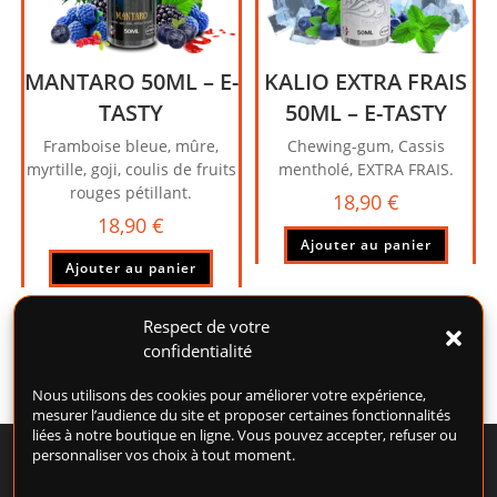
MANTARO 50ML – E-
KALIO EXTRA FRAIS
TASTY
50ML – E-TASTY
Framboise bleue, mûre,
Chewing-gum, Cassis
myrtille, goji, coulis de fruits
mentholé, EXTRA FRAIS.
rouges pétillant.
18,90
€
18,90
€
Ajouter au panier
Ajouter au panier
Respect de votre
confidentialité
Nous utilisons des cookies pour améliorer votre expérience,
mesurer l’audience du site et proposer certaines fonctionnalités
liées à notre boutique en ligne. Vous pouvez accepter, refuser ou
personnaliser vos choix à tout moment.