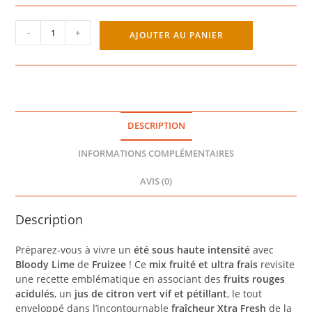
quantité
-
+
AJOUTER AU PANIER
de
BLOODY
LIME
50ML
-
FRUIZEE
DESCRIPTION
INFORMATIONS COMPLÉMENTAIRES
AVIS (0)
Description
Préparez-vous à vivre un
été sous haute intensité
avec
Bloody Lime
de
Fruizee
! Ce
mix fruité et ultra frais
revisite
une recette emblématique en associant des
fruits rouges
acidulés
, un
jus de citron vert vif et pétillant
, le tout
enveloppé dans l’incontournable
fraîcheur Xtra Fresh
de la